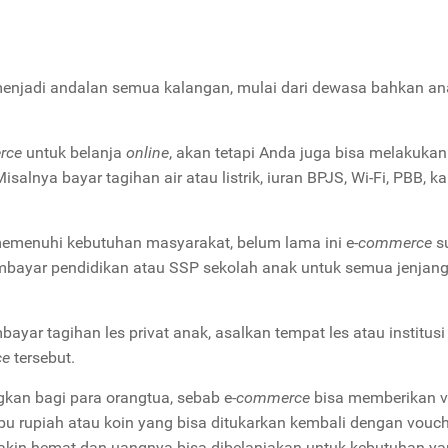
njadi andalan semua kalangan, mulai dari dewasa bahkan ana
rce
untuk belanja
online
, akan tetapi Anda juga bisa melakukan
Misalnya bayar tagihan air atau listrik, iuran BPJS, Wi-Fi, PBB, ka
menuhi kebutuhan masyarakat, belum lama ini e-
commerce
s
mbayar pendidikan atau SSP sekolah anak untuk semua jenjang
yar tagihan les privat anak, asalkan tempat les atau institusi
ce
tersebut.
kan bagi para orangtua, sebab e-
commerce
bisa memberikan v
bu rupiah atau koin yang bisa ditukarkan kembali dengan vouc
 makin hemat dan uangnya bisa dibelanjakan untuk kebutuhan ya