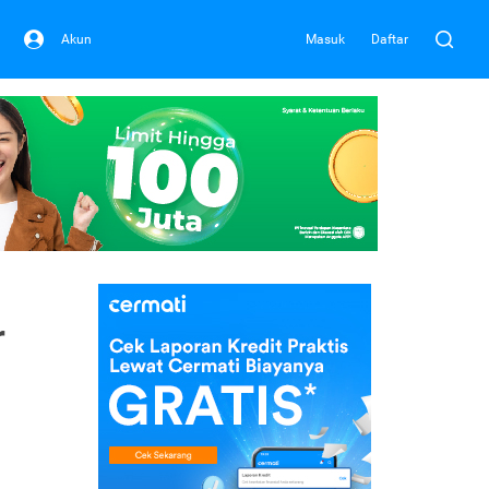
Akun
Masuk
Daftar
r