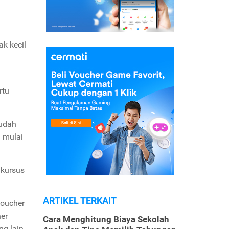
k kecil
rtu
udah
 mulai
 kursus
ARTIKEL TERKAIT
oucher
her
Cara Menghitung Biaya Sekolah
ng lain