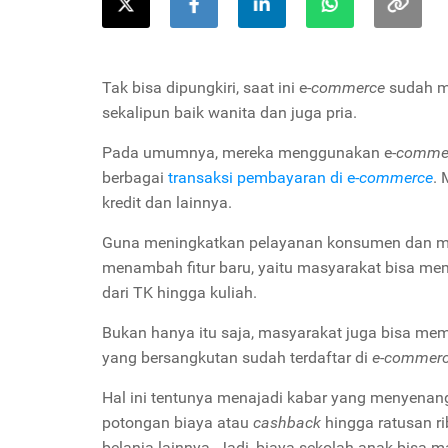
Tak bisa dipungkiri, saat ini e-
commerce
sudah me
sekalipun baik wanita dan juga pria.
Pada umumnya, mereka menggunakan e-
comme
berbagai
transaksi pembayaran di e-
commerce
. 
kredit dan lainnya.
Guna meningkatkan pelayanan konsumen dan me
menambah fitur baru, yaitu masyarakat bisa me
dari TK hingga kuliah.
Bukan hanya itu saja, masyarakat juga bisa memba
yang bersangkutan sudah terdaftar di
e-commer
Hal ini tentunya menajadi kabar yang menyenang
potongan biaya atau
cashback
hingga ratusan ri
belanja lainnya. Jadi, biaya sekolah anak bisa