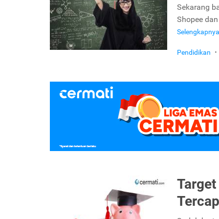
Sekarang ba
Shopee dan 
Selengkapny
Pendidikan
•
Target
Tercap