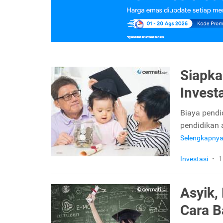
Siapka
Invest
Biaya pendi
pendidikan a
Selengkapny
Investasi
•
1
Asyik,
Cara B