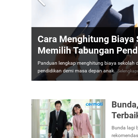
Mengenal Sekolah Inter
Digunakan dan Perkiraa
Diperlukan
Sekolah internasional bisa jadi pilihan jalur p
estimasi biaya sekolah internasional berdasa
Bunda,
Terbai
Bunda lagi 
rekomendasi