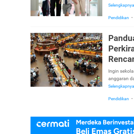
Selengkapny
Pendidikan
•
Pandua
Perkir
Renca
Ingin sekol
anggaran d
Selengkapny
Pendidikan
•