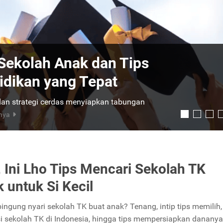
nasional, Kurikulum yang
n Dana Pendidikan yang
endidikan terbaik untuk si buah hati. Berikut
rkan tingkatannya:
Selengkapnya
 Ini Lho Tips Mencari Sekolah TK
k untuk Si Kecil
bingung nyari sekolah TK buat anak? Tenang, intip tips memilih,
 sekolah TK di Indonesia, hingga tips mempersiapkan dananya