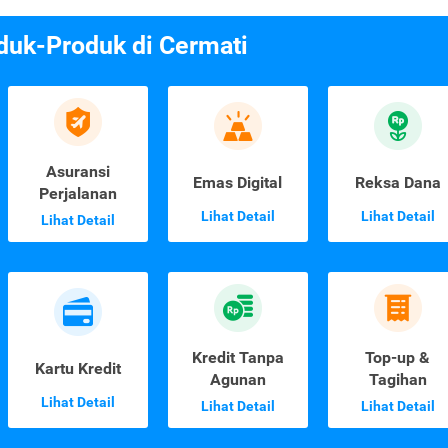
duk-Produk di Cermati
Asuransi
Emas Digital
Reksa Dana
Perjalanan
Lihat Detail
Lihat Detail
Lihat Detail
Kredit Tanpa
Top-up &
Kartu Kredit
Agunan
Tagihan
Lihat Detail
Lihat Detail
Lihat Detail