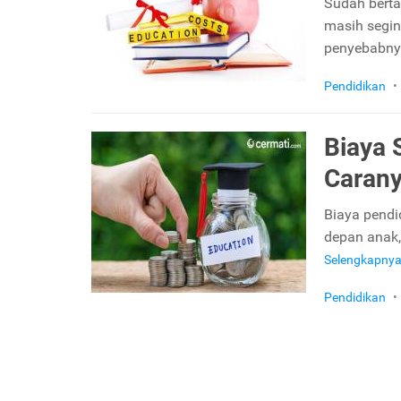
Sudah berta
masih segini
penyebabny
Pendidikan
•
Biaya 
Carany
Biaya pendi
depan anak,
Selengkapny
Pendidikan
•