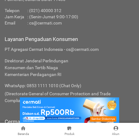
Telepon
:
(021) 40000 312
Jam Kerja
: (Senin-Jumat 9:00-17:00)
Email
:
cs@cermati.com
Layanan Pengaduan Konsumen
PT Agregasi Cermat Indonesia - cs@cermati.com
Direktorat Jenderal Perlindungan
Konsumen dan Tertib Niaga
Kementerian Perdagangan RI
WhatsApp: 0853 1111 1010 (Chat Only)
(Directorate General of Consumer Protection and Trade
Compliance)
Cermati
Lainnya
Beranda
Produk
Akun
Tentang Kami
Syarat & Ketentuan