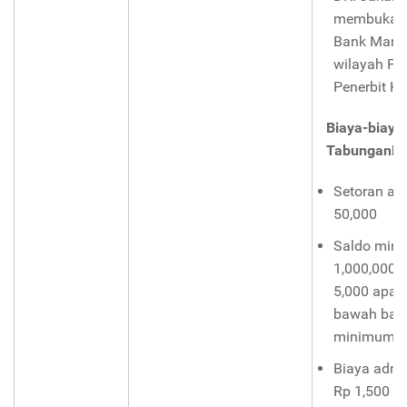
membuka re
Bank Mandi
wilayah P
Penerbit K
Biaya-biaya
TabunganM
Setoran aw
50,000
Saldo min
1,000,000 
5,000 apabi
bawah bat
minimum)
Biaya admin
Rp 1,500