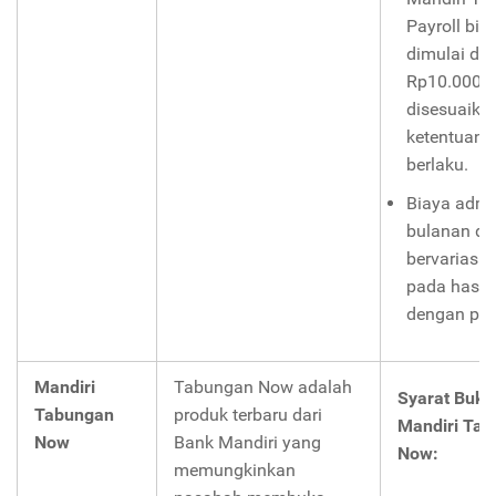
Payroll bi
dimulai dar
Rp10.000,-
disesuaika
ketentuan 
berlaku.
Biaya admi
bulanan da
bervariasi 
pada hasil 
dengan per
Mandiri
Tabungan Now adalah
Syarat Buka
Tabungan
produk terbaru dari
Mandiri Ta
Now
Bank Mandiri yang
Now:
memungkinkan