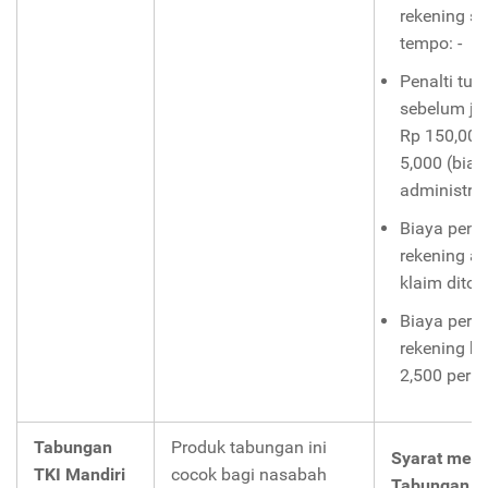
rekening sa
tempo: -
Penalti tut
sebelum ja
Rp 150,000
5,000 (biay
administras
Biaya penu
rekening ap
klaim ditola
Biaya perm
rekening ko
2,500 per k
Tabungan
Produk tabungan ini
Syarat mem
TKI Mandiri
cocok bagi nasabah
Tabungan TK