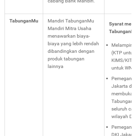
cabang Bank Mandiri.
TabunganMu
Mandiri TabunganMu
Syarat mem
Mandiri Mitra Usaha
TabunganM
menawarkan biaya-
biaya yang lebih rendah
Melampirka
dibandingkan dengan
(KTP untuk
produk tabungan
KIMS/KITA
lainnya
untuk WNA
Pemegang 
Jakarta da
membuka r
TabunganM
seluruh ca
wilayah DK
Pemegang 
DKI Jakart