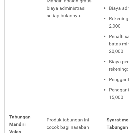
Mandiri adalah gratis
biaya administrasi
Biaya admin
setiap bulannya.
Rekening p
2,000
Penalti sa
batas min
20,000
Biaya penu
rekening: R
Penggantia
Penggantia
15,000
Tabungan
Produk tabungan ini
Syarat mem
Mandiri
cocok bagi nasabah
Tabungan M
Valas