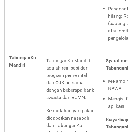
Penggantia
hilang: Rp 
(cabang pe
atau gratis
pengelola)
TabunganKu
TabunganKu Mandiri
Syarat mem
Mandiri
adalah realisasi dari
TabunganKu
program pemerintah
Melampirk
dan OJK bersama
NPWP
dengan beberapa bank
swasta dan BUMN.
Mengisi for
aplikasi
Kemudahan yang akan
didapatkan nasabah
Biaya-biaya
dari TabunganKu
TabunganKu