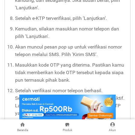
kandung, dan sebagainya. Jika sudah benar, pilih
'Lanjutkan'.
Setelah e-KTP terverifikasi, pilih 'Lanjutkan'.
Kemudian, silakan masukkan nomor telepon dan
pilih 'Lanjutkan'.
Akan muncul pesan
pop up
untuk verifikasi nomor
telepon melalui SMS. Pilih 'Kirim SMS'.
Masukkan kode OTP yang diterima. Pastikan kamu
tidak memberikan kode OTP tersebut kepada siapa
pun termasuk pihak bank.
Setelah verifikasi nomor telepon berhasil.
Selanjutnya, masukkan
email
pribadimu yang aktif.
Lalu,
lakukan verifikasi kembali melalui kode OTP
yang dikirimkan ke
email
tersebut.
Setelah verifikasi selesai, buat
password
mobile
Beranda
Produk
Akun
banking
. Pastikan kamu tidak