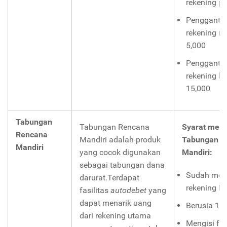
rekening pe
Penggantia
rekening ru
5,000
Penggantia
rekening hi
15,000
Tabungan
Tabungan Rencana
Syarat mem
Rencana
Mandiri adalah produk
Tabungan R
Mandiri
yang cocok digunakan
Mandiri:
sebagai tabungan dana
Sudah memi
darurat.Terdapat
rekening M
fasilitas
autodebet
yang
dapat menarik uang
Berusia 18
dari rekening utama
Mengisi for