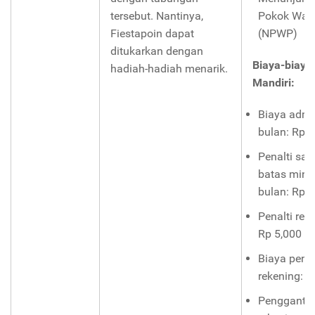
tersebut. Nantinya,
Pokok Waji
Fiestapoin dapat
(NPWP)
ditukarkan dengan
Biaya-biaya
hadiah-hadiah menarik.
Mandiri:
Biaya admin
bulan: Rp 
Penalti sa
batas min
bulan: Rp 
Penalti rek
Rp 5,000
Biaya penu
rekening: R
Penggantia