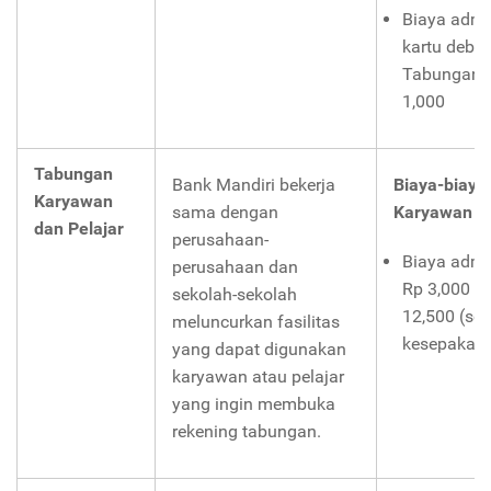
Biaya admi
kartu debit
TabunganM
1,000
Tabungan
Bank Mandiri bekerja
Biaya-biaya
Karyawan
sama dengan
Karyawan da
dan Pelajar
perusahaan-
Biaya admin
perusahaan dan
Rp 3,000 s
sekolah-sekolah
12,500 (se
meluncurkan fasilitas
kesepakata
yang dapat digunakan
karyawan atau pelajar
yang ingin membuka
rekening tabungan.