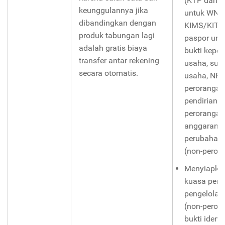
(KTP dan p
keunggulannya jika
untuk WNI,
dibandingkan dengan
KIMS/KITA
produk tabungan lagi
paspor unt
adalah gratis biaya
bukti kepem
transfer antar rekening
usaha, sura
secara otomatis.
usaha, NPW
perorangan
pendirian (
perorangan
anggaran d
perubahan 
(non-peror
Menyiapkan
kuasa pen
pengelolaa
(non-peror
bukti identi