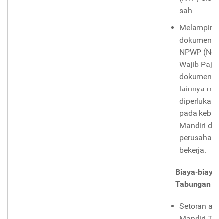
sah
Melampirk
dokumen la
NPWP (Nom
Wajib Paja
dokumen p
lainnya mu
diperlukan,
pada kebij
Mandiri da
perusahaa
bekerja.
Biaya-biaya
Tabungan Pa
Setoran aw
Mandiri T