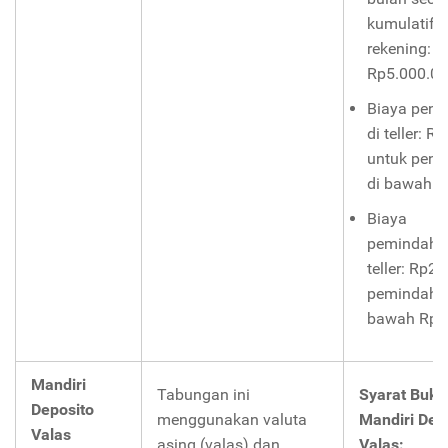
kumulatif 
rekening:
Rp5.000.000
Biaya pena
di teller: R
untuk pena
di bawah Rp
Biaya
pemindahb
teller: Rp2.
pemindahb
bawah Rp10
Mandiri
Tabungan ini
Syarat Buka
Deposito
menggunakan valuta
Mandiri Dep
Valas
asing (valas) dan
Valas: