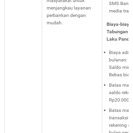
masyarakat untuk
SMS Banki
menjangkau layanan
media trans
perbankan dengan
mudah.
Biaya-biaya
Tabungan S
Laku Pandai
Biaya admi
bulanan: B
Saldo min
Bebas biaya
Batas mak
saldo reken
Rp20.000.00
Batas mak
transaksi d
rekening d
bulan seca