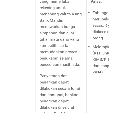
yang memerlukan
Valas:
rekening untuk
Tabungan
menabung valuta asing.
merupakan
Bank Mandiri
account
ya
menawarkan bunga
diakses ol
simpanan dan nilai
orang
tukar mata uang yang
kompetitif, serta
Melampirka
memudahkan proses
(KTP untuk
penukaran selama
KIMS/KITA
persediaan masih ada.
dan paspor
WNA)
Penyetoran dan
penarikan dapat
dilakukan secara tunai
dan nontunai, bahkan
penarikan dapat
dilakukan di seluruh