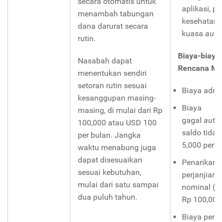
secara otomatis untuk
aplikasi, p
menambah tabungan
kesehatan,
dana darurat secara
kuasa
auto
rutin.
Biaya-biaya
Nasabah dapat
Rencana Man
menentukan sendiri
setoran rutin sesuai
Biaya admin
kesanggupan masing-
Biaya
masing, di mulai dari Rp
gagal
auto
100,000 atau USD 100
saldo tidak
per bulan. Jangka
5,000 per t
waktu menabung juga
dapat disesuaikan
Penarikan 
sesuai kebutuhan,
perjanjian:
mulai dari satu sampai
nominal (m
dua puluh tahun.
Rp 100,000
Biaya penu