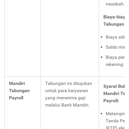
nasabah.
Biaya-biaya
Tabungan In
Biaya admin
Saldo mini
Biaya penu
rekening: -
Mandiri
Tabungan ini ditujukan
Syarat Buka
Tabungan
untuk para karyawan
Mandiri Ta
Payroll
yang menerima gaji
Payroll:
melalui Bank Mandiri.
Melampirk
Tanda Pen
(KTP) elekt