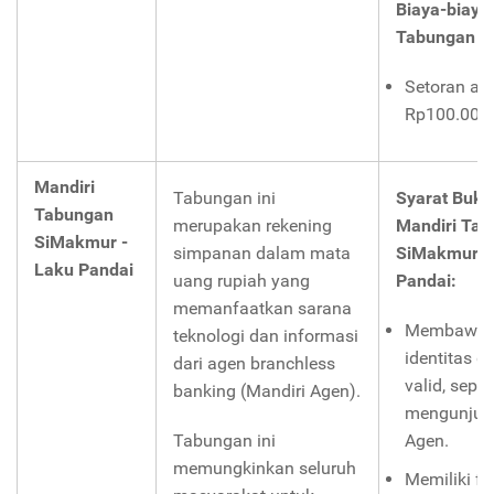
Biaya-biaya
Tabungan N
Setoran aw
Rp100.000,
Mandiri
Tabungan ini
Syarat Buka
Tabungan
merupakan rekening
Mandiri Ta
SiMakmur -
simpanan dalam mata
SiMakmur -
Laku Pandai
uang rupiah yang
Pandai:
memanfaatkan sarana
Membawa 
teknologi dan informasi
identitas di
dari agen branchless
valid, seper
banking (Mandiri Agen).
mengunjung
Tabungan ini
Agen.
memungkinkan seluruh
Memiliki fa