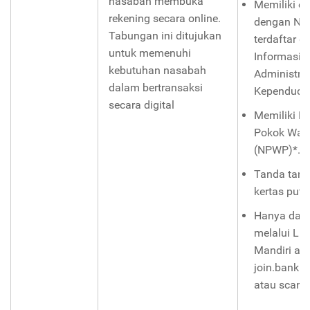
nasabah membuka
Memiliki e
rekening secara online.
dengan NI
Tabungan ini ditujukan
terdaftar d
untuk memenuhi
Informasi
kebutuhan nasabah
Administra
dalam bertransaksi
Kependudu
secara digital
Memiliki N
Pokok Waji
(NPWP)*.
Tanda tang
kertas putih
Hanya dapa
melalui Livi
Mandiri at
join.bankma
atau scan 