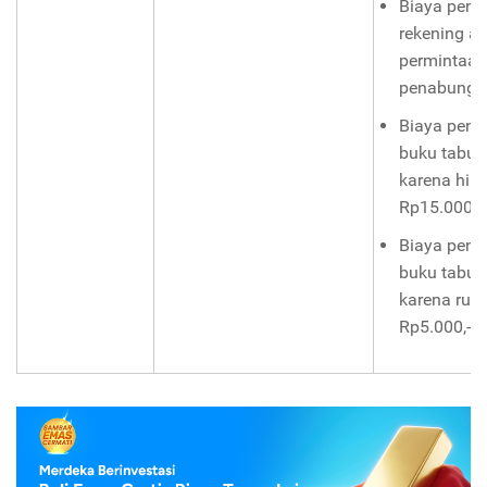
Biaya penu
rekening at
permintaa
penabung: 
Biaya peng
buku tabu
karena hila
Rp15.000,-.
Biaya peng
buku tabu
karena rusa
Rp5.000,-.