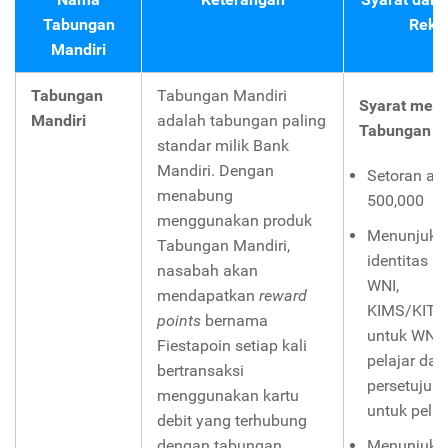
Tabungan
Reke
Mandiri
Tabungan
Tabungan Mandiri
Syarat mem
Mandiri
adalah tabungan paling
Tabungan Ma
standar milik Bank
Mandiri. Dengan
Setoran aw
menabung
500,000
menggunakan produk
Menunjukk
Tabungan Mandiri,
identitas (
nasabah akan
WNI,
mendapatkan
reward
KIMS/KITA
points
bernama
untuk WNA,
Fiestapoin setiap kali
pelajar dan
bertransaksi
persetujua
menggunakan kartu
untuk pelaj
debit yang terhubung
dengan tabungan
Menunjukk