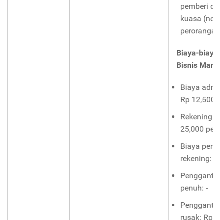
pemberi da
kuasa (non
perorangan
Biaya-biaya
Bisnis Mandi
Biaya admin
Rp 12,500
Rekening p
25,000 per
Biaya penu
rekening: R
Penggantia
penuh: -
Penggantia
rusak: Rp 5