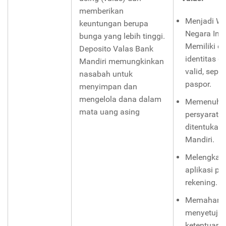
memberikan
Menjadi W
keuntungan berupa
Negara Ind
bunga yang lebih tinggi.
Memiliki 
Deposito Valas Bank
identitas di
Mandiri memungkinkan
valid, sepe
nasabah untuk
paspor.
menyimpan dan
mengelola dana dalam
Memenuhi
mata uang asing
persyarata
ditentukan
Mandiri.
Melengkapi
aplikasi p
rekening.
Memahami
menyetujui
ketentuan 