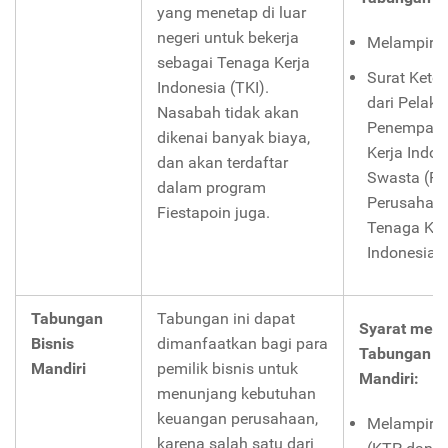
yang menetap di luar
negeri untuk bekerja
Melampirka
sebagai Tenaga Kerja
Surat Keter
Indonesia (TKI).
dari Pelak
Nasabah tidak akan
Penempata
dikenai banyak biaya,
Kerja Indon
dan akan terdaftar
Swasta (PP
dalam program
Perusahaa
Fiestapoin juga.
Tenaga Ker
Indonesia 
Tabungan
Tabungan ini dapat
Syarat mem
Bisnis
dimanfaatkan bagi para
Tabungan Bi
Mandiri
pemilik bisnis untuk
Mandiri:
menunjang kebutuhan
keuangan perusahaan,
Melampirka
karena salah satu dari