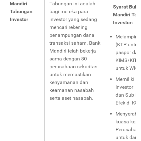
Mandiri
Tabungan ini adalah
Syarat Buka
Tabungan
bagi mereka para
Mandiri Ta
Investor
investor yang sedang
Investor:
mencari rekening
penampungan dana
Melampirka
transaksi saham. Bank
(KTP untuk
Mandiri telah bekerja
paspor dan
sama dengan 80
KIMS/KITA
perusahaan sekuritas
untuk WNA
untuk memastikan
Memiliki SI
kenyamanan dan
Investor Ide
keamanan nasabah
dan Sub Re
serta aset nasabah.
Efek di KSE
Menyerahka
kuasa kep
Perusahaan
untuk dan 