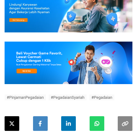
#PinjamanPegadaian
#PegadaianSyariah
#Pegadaian