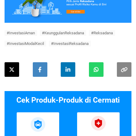
#InvestasiAman
#KeunggulanReksadana
#Reksadana
#InvestasiModalKecil
#InvestasiReksadana
Cek Produk-Produk di Cermati