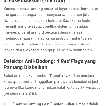
3. Fase Eksekusi (
The Trap
)
Karena merasa "untung besar" di layar ponsel, kamu pun
menguras tabungan dan menyetorkan puluhan juta.
Namun, di sinilah jebakan tertutup. Saat kamu ingin
menarik uang tersebut, tiba-tiba sistem dinyatakan
maintenance
, akunmu dibekukan dengan alasan
"melanggar aturan", atau kamu justru dimintai "pajak
pencairan" tambahan. Tak lama setelahnya, aplikasi
lenyap dari
Play Store
dan grup Telegram dibubarkan.
Detektor Anti-Bodong: 4
Red Flags
yang
Pantang Diabaikan
Sebelum menekan tombol "Transfer", aktifkan detektor
kewaspadaanmu. Tinggalkan penawaran tersebut sejauh-
jauhnya jika kamu menemukan salah satu dari 4
red flags
(bendera merah) ini:
🚩
"Garansi Untung Pasti" Setiap Bulan.
Emas adalah