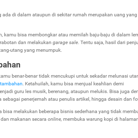
 ada di dalam ataupun di sekitar rumah merupakan uang yang
, kamu bisa membongkar atau memilah baju-baju di dalam lem
perabotan dan melakukan
garage sale
.
Tentu saja, hasil dari penj
utang-utang yang menumpuk.
bahan
kamu benar-benar tidak mencukupi untuk sekadar melunasi utan
 tambahan
. Ketahuilah, kamu bisa menjual keahlian demi
enjadi guru les musik, berenang, ataupun melukis. Bisa juga d
 sebagai penerjemah atau penulis artikel, hingga desain dan fot
ga bisa melakukan beberapa bisnis sederhana yang tidak memb
n dan makanan secara
online,
membuka warung kopi di halama