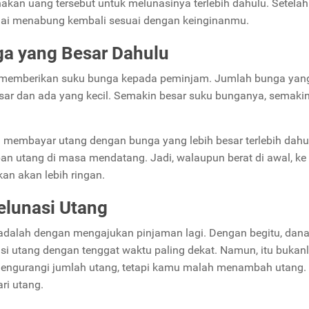
kan uang tersebut untuk melunasinya terlebih dahulu. Setela
ulai menabung kembali sesuai dengan keinginanmu.
a yang Besar Dahulu
memberikan suku bunga kepada peminjam. Jumlah bunga yan
sar dan ada yang kecil. Semakin besar suku bunganya, semakin
n membayar utang dengan bunga yang lebih besar terlebih dahu
n utang di masa mendatang. Jadi, walaupun berat di awal, ke
an akan lebih ringan.
elunasi Utang
adalah dengan mengajukan pinjaman lagi. Dengan begitu, dana
si utang dengan tenggat waktu paling dekat. Namun, itu bukan
 mengurangi jumlah utang, tetapi kamu malah menambah utang. J
ri utang.