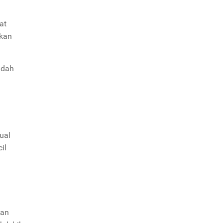
at
hkan
udah
ual
il
kan