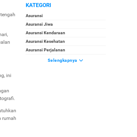
KATEGORI
 tengah
Asuransi
Asuransi Jiwa
Asuransi Kendaraan
ari,
Asuransi Kesehatan
ualan
Asuransi Perjalanan
Selengkapnya
g, ini
engan
ografi.
utuhkan
n rumah