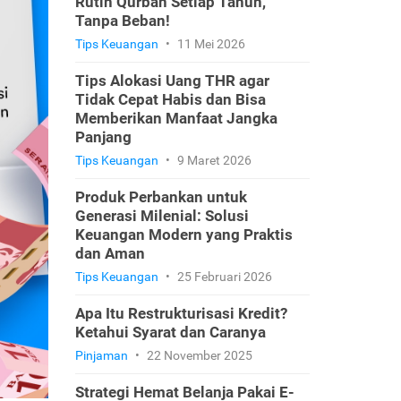
Rutin Qurban Setiap Tahun,
Tanpa Beban!
Tips Keuangan
•
11 Mei 2026
Tips Alokasi Uang THR agar
Tidak Cepat Habis dan Bisa
Memberikan Manfaat Jangka
Panjang
Tips Keuangan
•
9 Maret 2026
Produk Perbankan untuk
Generasi Milenial: Solusi
Keuangan Modern yang Praktis
dan Aman
Tips Keuangan
•
25 Februari 2026
Apa Itu Restrukturisasi Kredit?
Ketahui Syarat dan Caranya
Pinjaman
•
22 November 2025
Strategi Hemat Belanja Pakai E-