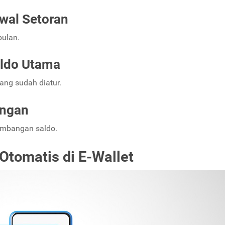
wal Setoran
bulan.
aldo Utama
ang sudah diatur.
ungan
embangan saldo.
tomatis di E-Wallet