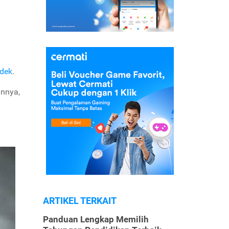
.
ndek
.
nnya,
ARTIKEL TERKAIT
Panduan Lengkap Memilih