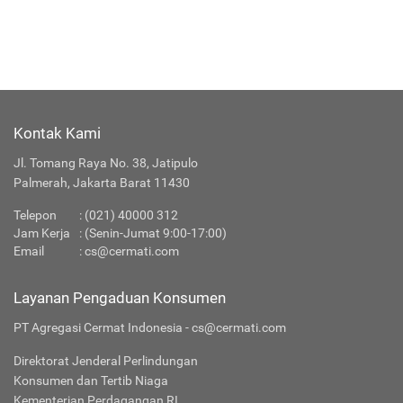
Kontak Kami
Jl. Tomang Raya No. 38, Jatipulo
Palmerah, Jakarta Barat 11430
Telepon
:
(021) 40000 312
Jam Kerja
: (Senin-Jumat 9:00-17:00)
Email
:
cs@cermati.com
Layanan Pengaduan Konsumen
PT Agregasi Cermat Indonesia - cs@cermati.com
Direktorat Jenderal Perlindungan
Konsumen dan Tertib Niaga
Kementerian Perdagangan RI