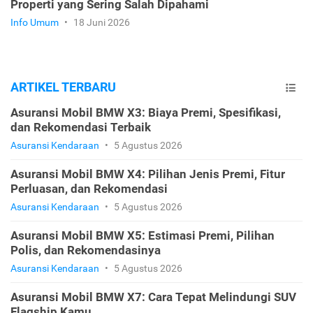
Properti yang Sering Salah Dipahami
Info Umum
•
18 Juni 2026
ARTIKEL TERBARU
Asuransi Mobil BMW X3: Biaya Premi, Spesifikasi,
dan Rekomendasi Terbaik
Asuransi Kendaraan
•
5 Agustus 2026
Asuransi Mobil BMW X4: Pilihan Jenis Premi, Fitur
Perluasan, dan Rekomendasi
Asuransi Kendaraan
•
5 Agustus 2026
Asuransi Mobil BMW X5: Estimasi Premi, Pilihan
Polis, dan Rekomendasinya
Asuransi Kendaraan
•
5 Agustus 2026
Asuransi Mobil BMW X7: Cara Tepat Melindungi SUV
Flagship Kamu