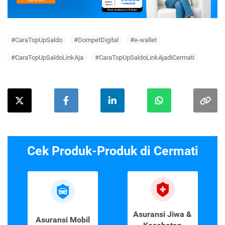
#CaraTopUpSaldo
#DompetDigital
#e-wallet
#CaraTopUpSaldoLinkAja
#CaraTopUpSaldoLinkAjadiCermati
Cek Produk-Produk di Cermati
Asuransi Jiwa &
Asuransi Mobil