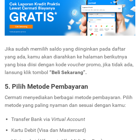
Jika sudah memilih saldo yang diinginkan pada daftar
yang ada, kamu akan diarahkan ke halaman berikutnya
yang bisa diisi dengan kode
voucher
promo, jika tidak ada,
lansung klik tombol
“Beli Sekarang”.
5. Pilih Metode Pembayaran
Cermati menyediakan berbagai metode pembayaran. Pilih
metode yang paling nyaman dan sesuai dengan kamu:
Transfer Bank via
Virtual Account
Kartu Debit (Visa dan Mastercard)