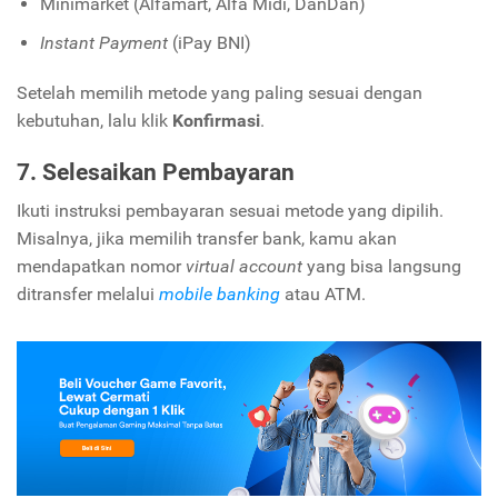
Minimarket (Alfamart, Alfa Midi, DanDan)
Instant Payment
(iPay BNI)
Setelah memilih metode yang paling sesuai dengan
kebutuhan, lalu klik
Konfirmasi
.
7. Selesaikan Pembayaran
Ikuti instruksi pembayaran sesuai metode yang dipilih.
Misalnya, jika memilih transfer bank, kamu akan
mendapatkan nomor
virtual account
yang bisa langsung
ditransfer melalui
mobile banking
atau ATM.