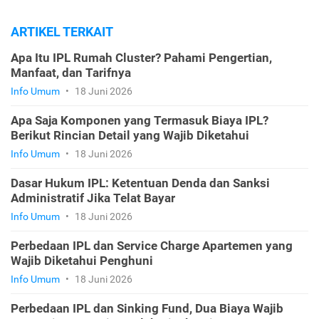
ARTIKEL TERKAIT
Apa Itu IPL Rumah Cluster? Pahami Pengertian,
Manfaat, dan Tarifnya
Info Umum
•
18 Juni 2026
Apa Saja Komponen yang Termasuk Biaya IPL?
Berikut Rincian Detail yang Wajib Diketahui
Info Umum
•
18 Juni 2026
Dasar Hukum IPL: Ketentuan Denda dan Sanksi
Administratif Jika Telat Bayar
Info Umum
•
18 Juni 2026
Perbedaan IPL dan Service Charge Apartemen yang
Wajib Diketahui Penghuni
Info Umum
•
18 Juni 2026
Perbedaan IPL dan Sinking Fund, Dua Biaya Wajib