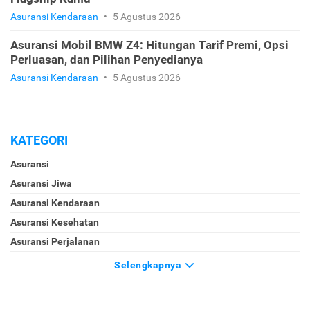
Asuransi Kendaraan
•
5 Agustus 2026
Asuransi Mobil BMW Z4: Hitungan Tarif Premi, Opsi
Perluasan, dan Pilihan Penyedianya
Asuransi Kendaraan
•
5 Agustus 2026
KATEGORI
Asuransi
Asuransi Jiwa
Asuransi Kendaraan
Asuransi Kesehatan
Asuransi Perjalanan
Selengkapnya