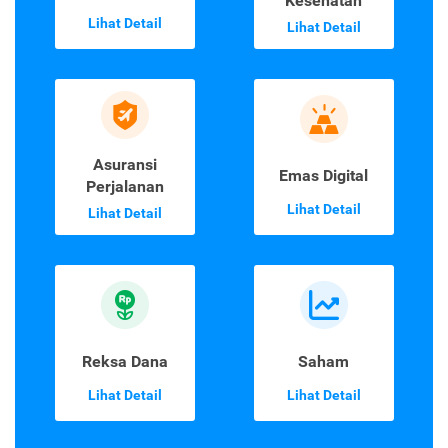
Kesehatan
Lihat Detail
Lihat Detail
Asuransi
Emas Digital
Perjalanan
Lihat Detail
Lihat Detail
Reksa Dana
Saham
Lihat Detail
Lihat Detail