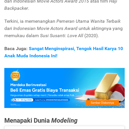
dari
Indonesian Movie Actors Award 2015
atas film
Haji
Backpacker
.
Terkini, ia memenangkan
Pemeran Utama Wanita Terbaik
dari
Indonesian Movie Actors Award
untuk aktingnya yang
memukau dalam
Susi Susanti: Love All
(2020).
Baca Juga:
Sangat Menginspirasi, Tengok Hasil Karya 10
Anak Muda Indonesia Ini!
Menapaki Dunia
Modeling