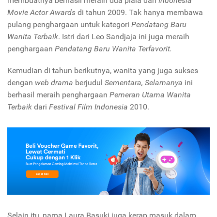
membuatnya berhasil meraih dua piala dari
Indonesia
Movie Actor Awards
di tahun 2009. Tak hanya membawa
pulang penghargaan untuk kategori
Pendatang Baru
Wanita Terbaik
. Istri dari Leo Sandjaja ini juga meraih
penghargaan
Pendatang Baru Wanita Terfavorit.
Kemudian di tahun berikutnya, wanita yang juga sukses
dengan
web drama
berjudul
Sementara, Selamanya
ini
berhasil meraih penghargaan
Pemeran Utama Wanita
Terbaik
dari
Festival Film Indonesia
2010.
Selain itu, nama Laura Basuki juga kerap masuk dalam