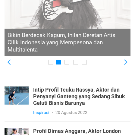
Main Film karena Cedera Lutut, Begini
Perjalanan Aghniny Haque Menapaki Panggung
Hiburan Tanah Air
Previous
Ne
Intip Profil Teuku Rassya, Aktor dan
Penyanyi Ganteng yang Sedang Sibuk
Geluti Bisnis Barunya
Inspirasi
•
20 Agustus 2022
Profil Dimas Anggara, Aktor London