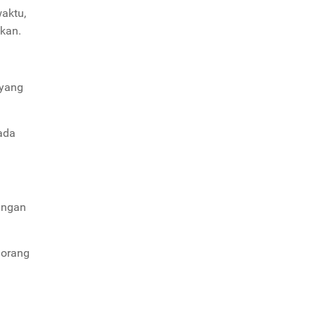
waktu,
ikan.
 yang
pada
ungan
 orang