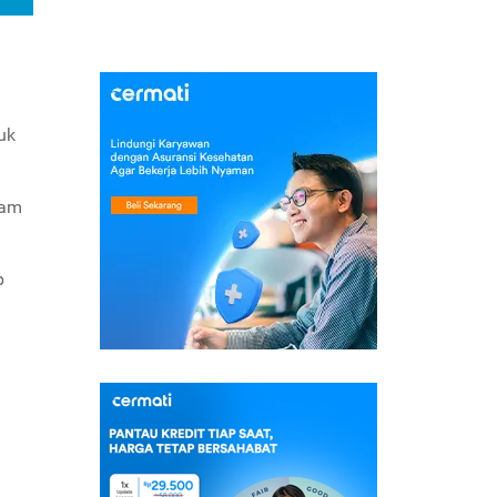
uk
lam
p