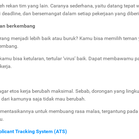
eh rekan tim yang lain. Caranya sederhana, yaitu datang tepat 
i deadline, dan bersemangat dalam setiap pekerjaan yang diber
inan berkembang
ang menjadi lebih baik atau buruk? Kamu bisa memilih teman
kembang.
 kamu bisa ketularan, tertular ‘virus’ baik. Dapat membawamu 
kerja.
agar etos kerja berubah maksimal. Sebab, dorongan yang lingk
u dari kamunya saja tidak mau berubah.
lementasikannya untuk membuang rasa malas, tergantung pada
u.
licant Tracking System (ATS)