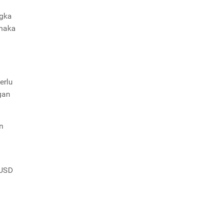
ngka
 maka
erlu
gan
n
USD