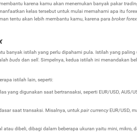
t membantu karena kamu akan menemukan banyak pakar
tradin
manfaatkan kelas tersebut untuk mulai memahami apa itu forex
aman tentu akan lebih membantu kamu, karena para
broker forex
x
entu banyak istilah yang perlu dipahami pula. Istilah yang pali
alah
buds
dan
sell
. Simpelnya, kedua istilah ini menandakan bel
pa istilah lain, seperti:
as yang digunakan saat bertransaksi, seperti EUR/USD, AUS/U
asar saat transaksi. Misalnya, untuk
pair currency
EUR/USD, m
 atau dibeli, dibagi dalam beberapa ukuran yaitu mini, mikro, 