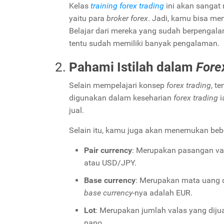
Kelas
training forex trading
ini akan sanga
yaitu para
broker forex
. Jadi, kamu bisa me
Belajar dari mereka yang sudah berpengal
tentu sudah memiliki banyak pengalaman.
Pahami Istilah dalam
Fore
Selain mempelajari konsep
forex trading
, t
digunakan dalam keseharian
forex trading
i
jual.
Selain itu, kamu juga akan menemukan bebera
Pair currency
: Merupakan pasangan val
atau USD/JPY.
Base currency
: Merupakan mata uang d
base currency-
nya adalah EUR.
Lot
: Merupakan jumlah valas yang dijual
nano.