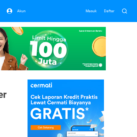
Akun
Masuk
Daftar
er