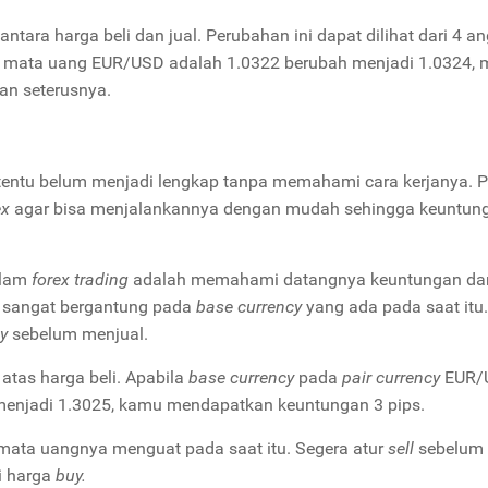
ntara harga beli dan jual. Perubahan ini dapat dilihat dari 4 a
ilai mata uang EUR/USD adalah 1.0322 berubah menjadi 1.0324,
dan seterusnya.
entu belum menjadi lengkap tanpa memahami cara kerjanya. P
ex
agar bisa menjalankannya dengan mudah sehingga keuntun
alam
forex trading
adalah memahami datangnya keuntungan da
sangat bergantung pada
base currency
yang ada pada saat itu.
y
sebelum menjual.
atas harga beli. Apabila
base currency
pada
pair currency
EUR/
 menjadi 1.3025, kamu mendapatkan keuntungan 3 pips.
 mata uangnya menguat pada saat itu. Segera atur
sell
sebelum
i harga
buy.