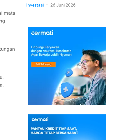
Investasi
•
26 Juni 2026
ai mata
ang
tungan
u,
a.