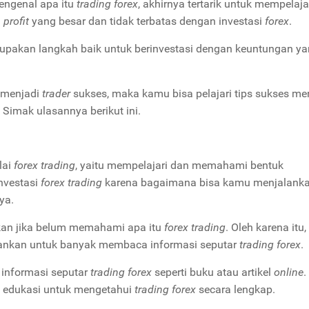
engenal apa itu
trading forex
, akhirnya tertarik untuk mempelaja
g
profit
yang besar dan tidak terbatas dengan investasi
forex
.
rupakan langkah baik untuk berinvestasi dengan keuntungan y
menjadi
trader
sukses, maka kamu bisa pelajari tips sukses me
Simak ulasannya berikut ini.
lai
forex trading
, yaitu mempelajari dan memahami bentuk
investasi
forex trading
karena bagaimana bisa kamu menjalank
ya.
kan jika belum memahami apa itu
forex trading
. Oleh karena itu,
rankan untuk banyak membaca informasi seputar
trading forex
.
informasi seputar
trading forex
seperti buku atau artikel
online
.
edukasi untuk mengetahui
trading forex
secara lengkap.