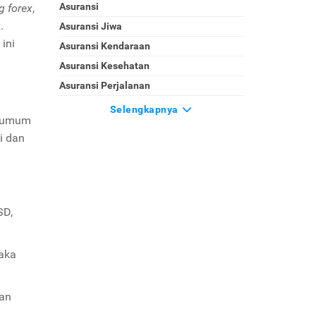
Asuransi
g forex
,
.
Asuransi Jiwa
ini
Asuransi Kendaraan
Asuransi Kesehatan
Asuransi Perjalanan
Selengkapnya
ng umum
i dan
SD,
aka
dan