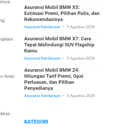
rinya.
Asuransi Mobil BMW X5:
Estimasi Premi, Pilihan Polis, dan
Rekomendasinya
ang
Asuransi Kendaraan
•
5 Agustus 2026
Asuransi Mobil BMW X7: Cara
njalani
Tepat Melindungi SUV Flagship
Kamu
Asuransi Kendaraan
•
5 Agustus 2026
Asuransi Mobil BMW Z4:
Hitungan Tarif Premi, Opsi
an
forex
Perluasan, dan Pilihan
Penyedianya
Asuransi Kendaraan
•
5 Agustus 2026
 Akan
KATEGORI