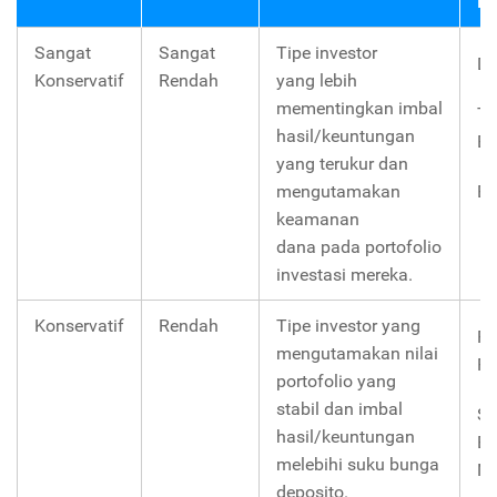
In
Sangat
Sangat
Tipe investor
De
Konservatif
Rendah
yang lebih
mementingkan imbal
Ta
hasil/keuntungan
Be
yang terukur dan
mengutamakan
E
keamanan
dana pada portofolio
investasi mereka.
Konservatif
Rendah
Tipe investor yang
Re
mengutamakan nilai
Pa
portofolio yang
stabil dan imbal
Su
hasil/keuntungan
Be
melebihi suku bunga
Ne
deposito.