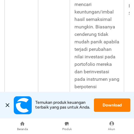
mencari
Re
keuntungan/imbal
S
hasil semaksimal
mungkin. Biasanya
cenderung tidak
mudah panik apabila
terjadi perubahan
nilai investasi pada
portofolio mereka
dan berinvestasi
pada instrumen yang
berpotensi
mengalami kerugian
dalam jumlah besar.
Temukan produk keuangan 
Download
terbaik yang pas untuk Anda.
Beranda
Produk
Akun