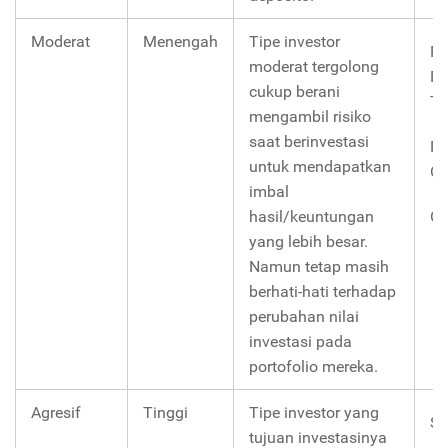
Moderat
Menengah
Tipe investor
Re
moderat tergolong
Pe
cukup berani
Te
mengambil risiko
saat berinvestasi
Re
untuk mendapatkan
C
imbal
hasil/keuntungan
Ob
yang lebih besar.
Namun tetap masih
berhati-hati terhadap
perubahan nilai
investasi pada
portofolio mereka.
Agresif
Tinggi
Tipe investor yang
S
tujuan investasinya