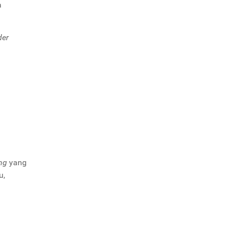
a
der
ing
yang
u,