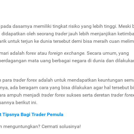
g
pada dasarnya memiliki tingkat risiko yang lebih tinggi. Meski b
a didapatkan oleh seorang
trader
jauh lebih menjanjikan ketimb
tarik untuk terjun ke dunia tersebut demi bisa meraih cuan meli
mari adalah
forex
atau
foreign exchange.
Secara umum, yang
 perdagangan mata uang berbagai negara di dunia dan dilakuka
an para
trader forex
adalah untuk mendapatkan keuntungan sem
nya, ada beragam cara yang bisa dilakukan agar hal tersebut b
 cara ampuh menjadi
trader forex
sukses serta deretan
trader fore
sannya berikut ini.
ut Tipsnya Bagi Trader Pemula
an menguntungkan? Cermati solusinya!