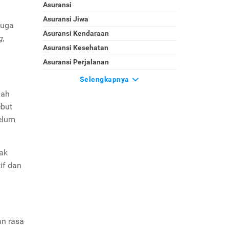
Asuransi
Asuransi Jiwa
juga
Asuransi Kendaraan
g,
Asuransi Kesehatan
Asuransi Perjalanan
Selengkapnya
lah
ebut
elum
ak
if dan
an rasa