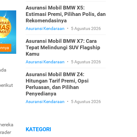
Asuransi Mobil BMW X5:
Estimasi Premi, Pilihan Polis, dan
Rekomendasinya
Asuransi Kendaraan
•
5 Agustus 2026
Asuransi Mobil BMW X7: Cara
Tepat Melindungi SUV Flagship
Kamu
Asuransi Kendaraan
•
5 Agustus 2026
ada
Asuransi Mobil BMW Z4:
Hitungan Tarif Premi, Opsi
berikut
Perluasan, dan Pilihan
Penyedianya
Asuransi Kendaraan
•
5 Agustus 2026
mereka
KATEGORI
trader