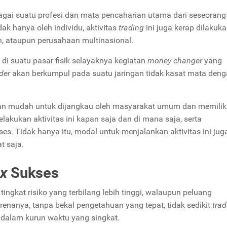
bagai suatu profesi dan mata pencaharian utama dari seseoran
k hanya oleh individu, aktivitas
trading
ini juga kerap dilakuk
n, ataupun perusahaan multinasional.
n di suatu pasar fisik selayaknya kegiatan
money changer
yang
der
akan berkumpul pada suatu jaringan tidak kasat mata den
an mudah untuk dijangkau oleh masyarakat umum dan memilik
melakukan aktivitas ini kapan saja dan di mana saja, serta
ses. Tidak hanya itu, modal untuk menjalankan aktivitas ini jug
at saja.
ex
Sukses
 tingkat risiko yang terbilang lebih tinggi, walaupun peluang
arenanya, tanpa bekal pengetahuan yang tepat, tidak sedikit
tra
 dalam kurun waktu yang singkat.