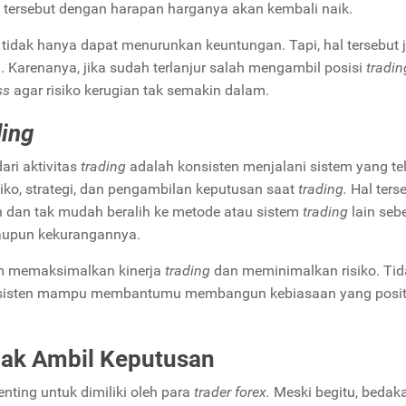
tersebut dengan harapan harganya akan kembali naik.
i tidak hanya dapat menurunkan keuntungan. Tapi, hal tersebut 
 Karenanya, jika sudah terlanjur salah mengambil posisi
tradin
oss
agar risiko kerugian tak semakin dalam.
ding
ari aktivitas
trading
adalah konsisten menjalani sistem yang te
siko, strategi, dan pengambilan keputusan saat
trading.
Hal ters
 dan tak mudah beralih ke metode atau sistem
trading
lain seb
upun kekurangannya.
m memaksimalkan kinerja
trading
dan meminimalkan risiko. Tid
sisten mampu membantumu membangun kebiasaan yang posit
ijak Ambil Keputusan
penting untuk dimiliki oleh para
trader forex.
Meski begitu, bedak