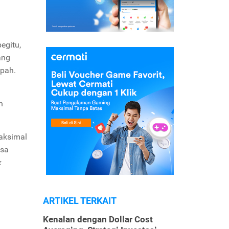
egitu,
ang
mpah.
n
aksimal
isa
x
ARTIKEL TERKAIT
Kenalan dengan Dollar Cost