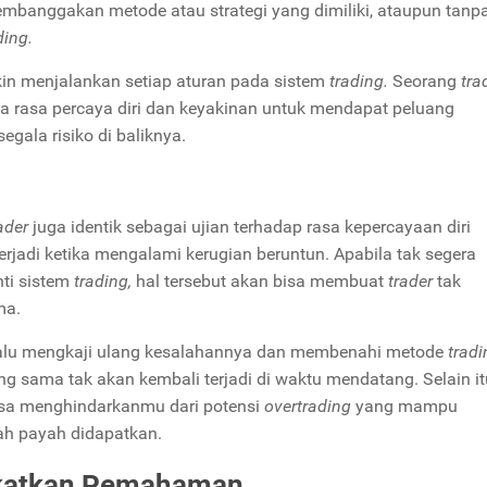
 membanggakan metode atau strategi yang dimiliki, ataupun tanp
ding.
akin menjalankan setiap aturan pada sistem
trading.
Seorang
tra
pa rasa percaya diri dan keyakinan untuk mendapat peluang
gala risiko di baliknya.
ader
juga identik sebagai ujian terhadap rasa kepercayaan diri
terjadi ketika mengalami kerugian beruntun. Apabila tak segera
nti sistem
trading,
hal tersebut akan bisa membuat
trader
tak
ama.
alu mengkaji ulang kesalahannya dan membenahi metode
trad
g sama tak akan kembali terjadi di waktu mendatang. Selain it
isa menghindarkanmu dari potensi
overtrading
yang mampu
ah payah didapatkan.
gkatkan Pemahaman