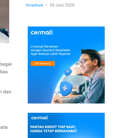
Investasi
•
26 Juni 2026
bagai
lias
n dan
mata