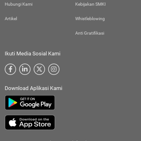
Hubungi Kami
Kebijakan SMKI
Artikel
Whistleblowing
Anti Gratifikasi
Ikuti Media Sosial Kami
Download Aplikasi Kami