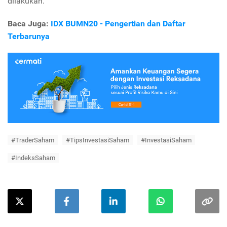
dilakukan.
Baca Juga:
IDX BUMN20 - Pengertian dan Daftar
Terbarunya
#TraderSaham
#TipsInvestasiSaham
#InvestasiSaham
#IndeksSaham