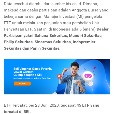
Data tersebut diambil dari sumber idx.co.id. Dimana,
maksud dari dealer partisipan adalah Anggota Bursa yang
bekerja sama dengan Manajer Investasi (MI) pengelola
ETF untuk melakukan penjualan atau pembelian Unit
Penyertaan ETF. Saat ini di Indonesia ada 6 (enam)
Dealer
Partisipan yakni Bahana Sekuritas, Mandiri Sekuritas,
Philip Sekuritas, Sinarmas Sekuritas, Indopremier
Sekuritas dan Panin Sekuritas.
ETF Tercatat, per 23 Juni 2020, terdapat
45 ETF yang
tercatat di BEI.