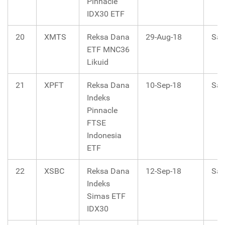
Pinnacle
IDX30 ETF
20
XMTS
Reksa Dana
29-Aug-18
Sa
ETF MNC36
Likuid
21
XPFT
Reksa Dana
10-Sep-18
Sa
Indeks
Pinnacle
FTSE
Indonesia
ETF
22
XSBC
Reksa Dana
12-Sep-18
Sa
Indeks
Simas ETF
IDX30