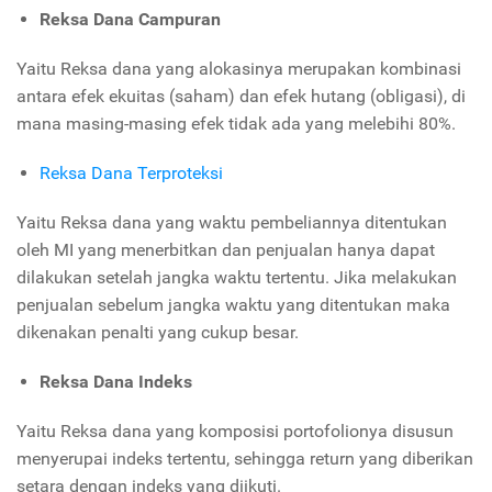
Reksa Dana Campuran
Yaitu Reksa dana yang alokasinya merupakan kombinasi
antara efek ekuitas (saham) dan efek hutang (obligasi), di
mana masing-masing efek tidak ada yang melebihi 80%.
Reksa Dana Terproteksi
Yaitu Reksa dana yang waktu pembeliannya ditentukan
oleh MI yang menerbitkan dan penjualan hanya dapat
dilakukan setelah jangka waktu tertentu. Jika melakukan
penjualan sebelum jangka waktu yang ditentukan maka
dikenakan penalti yang cukup besar.
Reksa Dana Indeks
Yaitu Reksa dana yang komposisi portofolionya disusun
menyerupai indeks tertentu, sehingga return yang diberikan
setara dengan indeks yang diikuti.