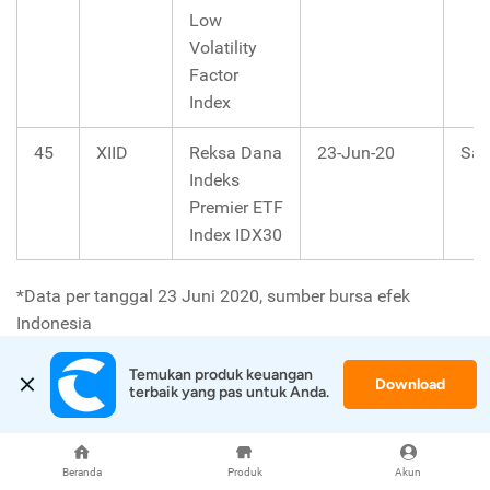
Low
Volatility
Factor
Index
45
XIID
Reksa Dana
23-Jun-20
Sa
Indeks
Premier ETF
Index IDX30
*Data per tanggal 23 Juni 2020, sumber bursa efek
Indonesia
Temukan produk keuangan 
Download
terbaik yang pas untuk Anda.
Beranda
Produk
Akun