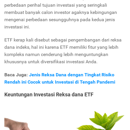
perbedaan perihal tujuan investasi yang seringkali
membuat banyak calon investor agaknya kebingungan
mengenai perbedaan sesungguhnya pada kedua jenis
investasi ini.
ETF kerap kali disebut sebagai pengembangan dari reksa
dana indeks, hal ini karena ETF memiliki fitur yang lebih
kompleks namun cenderung lebih menguntungkan
khususnya untuk diversifikasi investasi Anda.
Baca Juga:
Jenis Reksa Dana dengan Tingkat Risiko
Rendah ini Cocok untuk Investasi di Tengah Pandemi
Keuntungan Investasi Reksa dana ETF