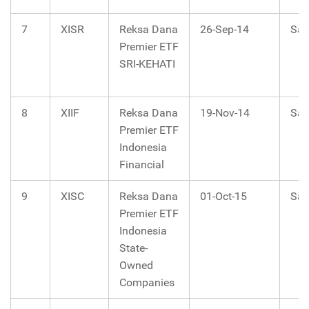
7
XISR
Reksa Dana
26-Sep-14
Sa
Premier ETF
SRI-KEHATI
8
XIIF
Reksa Dana
19-Nov-14
Sa
Premier ETF
Indonesia
Financial
9
XISC
Reksa Dana
01-Oct-15
Sa
Premier ETF
Indonesia
State-
Owned
Companies