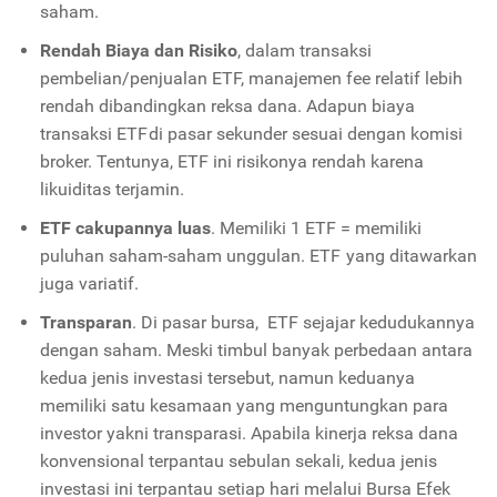
saham.
Rendah Biaya dan Risiko
, dalam transaksi
pembelian/penjualan ETF, manajemen fee relatif lebih
rendah dibandingkan reksa dana. Adapun biaya
transaksi ETF di pasar sekunder sesuai dengan komisi
broker. Tentunya, ETF ini risikonya rendah karena
likuiditas terjamin.
ETF cakupannya luas
. Memiliki 1 ETF = memiliki
puluhan saham-saham unggulan. ETF yang ditawarkan
juga variatif.
Transparan
. Di pasar bursa, ETF sejajar kedudukannya
dengan saham. Meski timbul banyak perbedaan antara
kedua jenis investasi tersebut, namun keduanya
memiliki satu kesamaan yang menguntungkan para
investor yakni transparasi. Apabila kinerja reksa dana
konvensional terpantau sebulan sekali, kedua jenis
investasi ini terpantau setiap hari melalui Bursa Efek