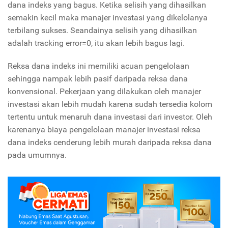
dana indeks yang bagus. Ketika selisih yang dihasilkan
semakin kecil maka manajer investasi yang dikelolanya
terbilang sukses. Seandainya selisih yang dihasilkan
adalah tracking error=0, itu akan lebih bagus lagi.
Reksa dana indeks ini memiliki acuan pengelolaan
sehingga nampak lebih pasif daripada reksa dana
konvensional. Pekerjaan yang dilakukan oleh manajer
investasi akan lebih mudah karena sudah tersedia kolom
tertentu untuk menaruh dana investasi dari investor. Oleh
karenanya biaya pengelolaan manajer investasi reksa
dana indeks cenderung lebih murah daripada reksa dana
pada umumnya.