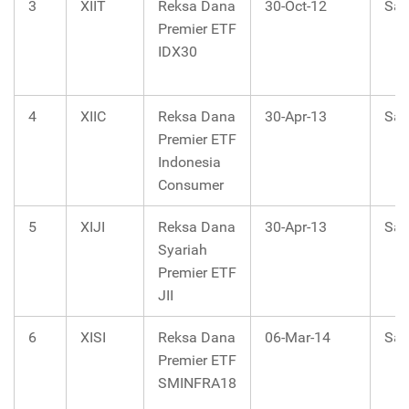
3
XIIT
Reksa Dana
30-Oct-12
Sa
Premier ETF
IDX30
4
XIIC
Reksa Dana
30-Apr-13
Sa
Premier ETF
Indonesia
Consumer
5
XIJI
Reksa Dana
30-Apr-13
Sa
Syariah
Premier ETF
JII
6
XISI
Reksa Dana
06-Mar-14
Sa
Premier ETF
SMINFRA18