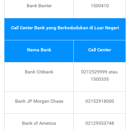
Bank Banter
1500410
Call Center
Bank yang Berkedudukan di Luar Negeri
Nama Bank
Call Center
Bank Citibank
0212529999 atau
1500335
Bank JP Morgan Chase
02152918000
Bank of America
02129553748