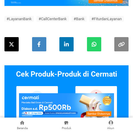
#LayananBank
#CallCenterBank
#Bank
#FiturdanLayanan
Cek Produk-Produk di Cermati
Asuransi Jiwa &
Asuransi Mobil
Kesehatan
Lihat Detail
Lihat Detail
Beranda
Produk
Akun