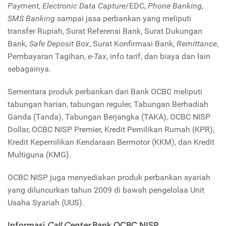
Payment
,
Electronic Data Capture
/EDC,
Phone Banking
,
SMS Banking
sampai jasa perbankan yang meliputi
transfer Rupiah, Surat Referensi Bank, Surat Dukungan
Bank,
Safe Deposit Box
, Surat Konfirmasi Bank,
Remittance
,
Pembayaran Tagihan,
e-Tax
, info tarif, dan biaya dan lain
sebagainya.
Sementara produk perbankan dari Bank OCBC meliputi
tabungan harian, tabungan reguler, Tabungan Berhadiah
Ganda (Tanda), Tabungan Berjangka (TAKA), OCBC NISP
Dollar, OCBC NISP Premier, Kredit Pemilikan Rumah (KPR),
Kredit Kepemilikan Kendaraan Bermotor (KKM), dan Kredit
Multiguna (KMG).
OCBC NISP juga menyediakan produk perbankan syariah
yang diluncurkan tahun 2009 di bawah pengelolaa Unit
Usaha Syariah (UUS).
Informasi
Call Center
Bank OCBC NISP