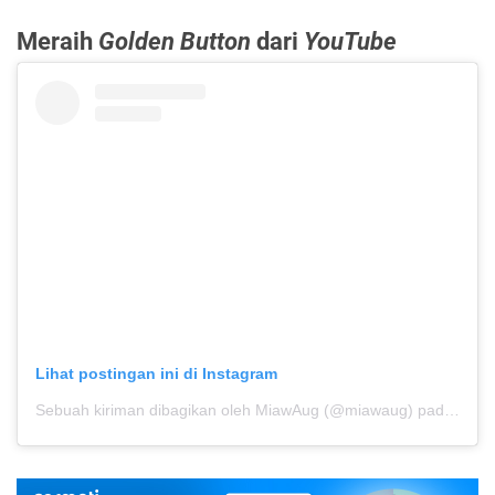
Meraih
Golden Button
dari
YouTube
Lihat postingan ini di Instagram
Sebuah kiriman dibagikan oleh MiawAug (@miawaug)
pada
29 J