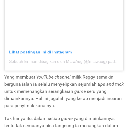
Lihat postingan ini di Instagram
Sebuah kiriman dibagikan oleh MiawAug (@miawaug)
pada
6 Ju
Yang membuat
YouTube channel
milik Reggy semakin
berguna ialah ia selalu menyelipkan sejumlah
tips and trick
untuk memenangkan serangkaian
game
seru yang
dimainkannya. Hal ini jugalah yang kerap menjadi incaran
para penyimak kanalnya.
Tak hanya itu, dalam setiap
game
yang dimainkannya,
tentu tak semuanya bisa langsung ia menangkan dalam