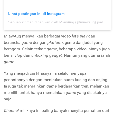
Lihat postingan ini di Instagram
Sebuah kiriman dibagikan oleh MiawAug (@miawaug)
pada
12 S
MiawAug menyajikan berbagai video
let’s play
dari
beraneka
game
dengan
platform
, genre dan judul yang
beragam. Selain terkait
game
, beberapa video lainnya juga
berisi
vlog
dan
unboxing gadget.
Namun yang utama ialah
game
.
Yang menjadi ciri khasnya, ia selalu menyapa
penontonnya dengan menirukan suara kucing dan anjing.
Ia juga tak memainkan
game
berdasarkan tren, melainkan
memilih untuk hanya memainkan
game
yang disukainya
saja.
Channel
miliknya ini paling banyak menyita perhatian dari