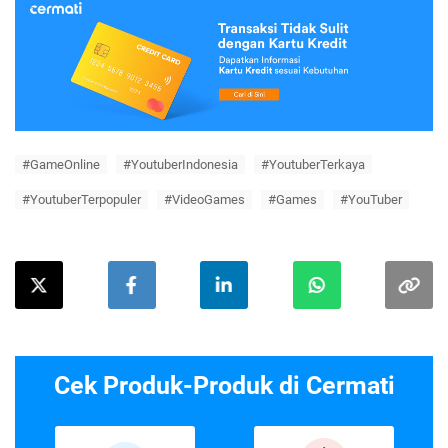
#GameOnline
#YoutuberIndonesia
#YoutuberTerkaya
#YoutuberTerpopuler
#VideoGames
#Games
#YouTuber
Cek Produk-Produk di Cermati