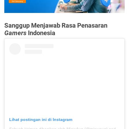
Sanggup Menjawab Rasa Penasaran
Gamers
Indonesia
Lihat postingan ini di Instagram
Sebuah kiriman dibagikan oleh MiawAug (@miawaug)
pada
17 A