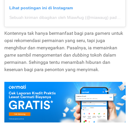
Lihat postingan ini di Instagram
Sebuah kiriman dibagikan oleh MiawAug (@miawaug)
pada
20 A
Kontennya tak hanya bermanfaat bagi para
gamers
untuk
opsi rekomendasi permainan yang seru, tapi juga
menghibur dan menyegarkan. Pasalnya, ia memainkan
game
sambil mengomentari dan
dubbing
tokoh dalam
permainan. Sehingga tentu menambah hiburan dan
keseruan bagi para penonton yang menyimak.