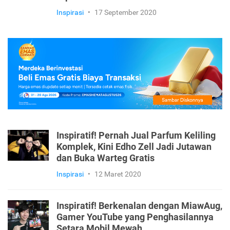
Inspirasi
•
17 September 2020
Inspiratif! Pernah Jual Parfum Keliling
Komplek, Kini Edho Zell Jadi Jutawan
dan Buka Warteg Gratis
Inspirasi
•
12 Maret 2020
Inspiratif! Berkenalan dengan MiawAug,
Gamer YouTube yang Penghasilannya
Setara Mobil Mewah