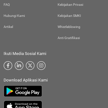
FAQ
Kebijakan Privasi
Hubungi Kami
Kebijakan SMKI
Artikel
Whistleblowing
Anti Gratifikasi
Ikuti Media Sosial Kami
Download Aplikasi Kami