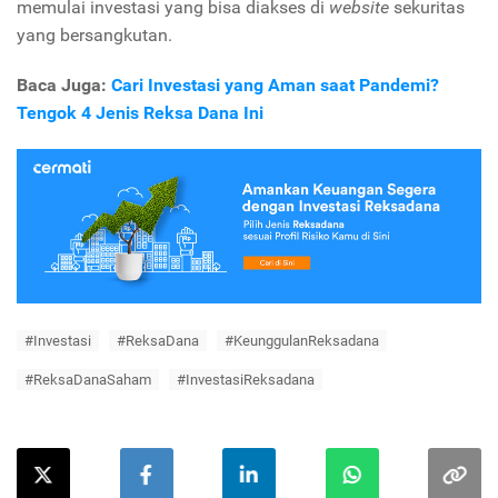
memulai investasi yang bisa diakses di
website
sekuritas
yang bersangkutan.
Baca Juga:
Cari Investasi yang Aman saat Pandemi?
Tengok 4 Jenis Reksa Dana Ini
#Investasi
#ReksaDana
#KeunggulanReksadana
#ReksaDanaSaham
#InvestasiReksadana