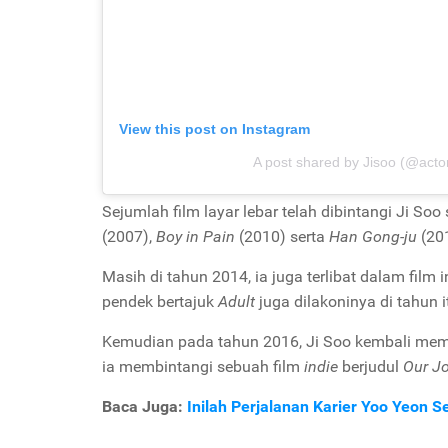
View this post on Instagram
A post shared by Jisoo (@actor
Sejumlah film layar lebar telah dibintangi Ji Soo
(2007),
Boy in Pain
(2010) serta
Han Gong-ju
(20
Masih di tahun 2014, ia juga terlibat dalam film
pendek bertajuk
Adult
juga dilakoninya di tahun i
Kemudian pada tahun 2016, Ji Soo kembali mem
ia membintangi sebuah film
indie
berjudul
Our J
Baca Juga:
Inilah Perjalanan Karier Yoo Yeon 