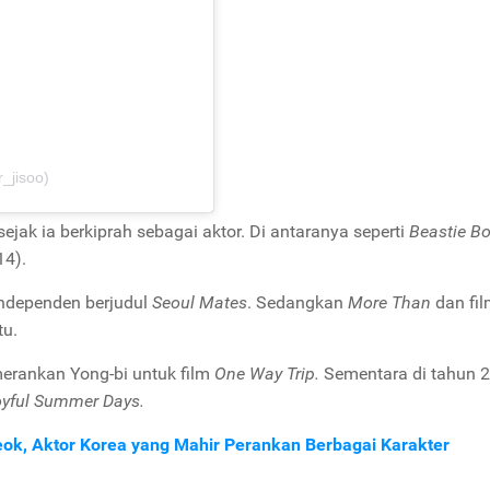
_jisoo)
 sejak ia berkiprah sebagai aktor. Di antaranya seperti
Beastie B
14).
 independen berjudul
Seoul Mates
. Sedangkan
More Than
dan fi
tu.
erankan Yong-bi untuk film
One Way Trip.
Sementara di tahun 20
oyful Summer Days.
Seok, Aktor Korea yang Mahir Perankan Berbagai Karakter