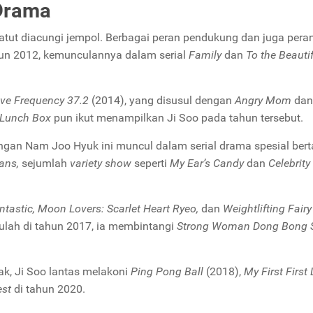
Drama
 patut diacungi jempol. Berbagai peran pendukung dan juga per
hun 2012, kemunculannya dalam serial
Family
dan
To the Beauti
ve Frequency 37.2
(2014), yang disusul dengan
Angry Mom
da
Lunch Box
pun ikut menampilkan Ji Soo pada tahun tersebut.
ngan Nam Joo Hyuk ini muncul dalam serial drama spesial bert
ans,
sejumlah
variety show
seperti
My Ear’s Candy
dan
Celebrity
ntastic, Moon Lovers: Scarlet Heart Ryeo,
dan
Weightlifting Fair
ulah di tahun 2017, ia membintangi
Strong Woman Dong Bong 
ak, Ji Soo lantas melakoni
Ping Pong Ball
(2018),
My First First
est
di tahun 2020.