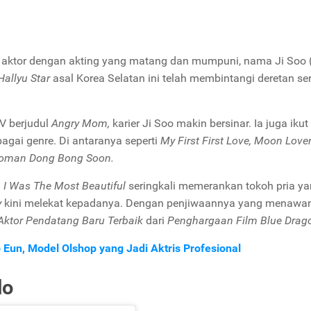
 aktor dengan akting yang matang dan mumpuni, nama Ji Soo 
Hallyu Star
asal Korea Selatan ini telah membintangi deretan ser
V berjudul
Angry Mom,
karier Ji Soo makin bersinar. Ia juga ikut
agai genre. Di antaranya seperti
My First First Love, Moon Lover
oman Dong Bong Soon.
I Was The Most Beautiful
seringkali memerankan tokoh pria y
y
kini melekat kepadanya. Dengan penjiwaannya yang menawan
Aktor Pendatang Baru Terbaik
dari
Penghargaan Film Blue Drag
 Eun, Model Olshop yang Jadi Aktris Profesional
do