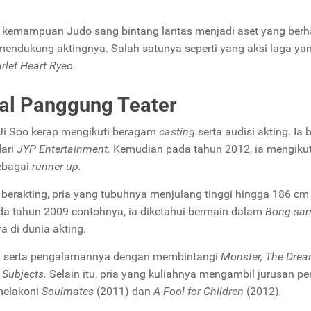
n, kemampuan Judo sang bintang lantas menjadi aset yang berh
ndukung aktingnya. Salah satunya seperti yang aksi laga yan
rlet Heart Ryeo.
jal Panggung Teater
Ji Soo kerap mengikuti beragam
casting
serta audisi akting. Ia
dari
JYP Entertainment.
Kemudian pada tahun 2012, ia mengikut
ebagai
runner up.
akting, pria yang tubuhnya menjulang tinggi hingga 186 cm 
ada tahun 2009 contohnya, ia diketahui bermain dalam
Bong-sa
a di dunia akting.
g serta pengalamannya dengan membintangi
Monster, The Drea
 Subjects.
Selain itu, pria yang kuliahnya mengambil jurusan pe
melakoni
Soulmates
(2011) dan
A Fool for Children
(2012)
.