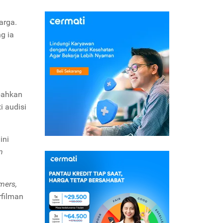
arga.
g ia
 bahkan
i audisi
ini
m
mers,
rfilman