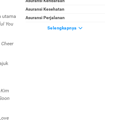
Asuransi Kendaraan
Asuransi Kesehatan
an utama
Asuransi Perjalanan
ful You
Selengkapnya
n
Cheer
ajuk
y Kim
Soon
 Love