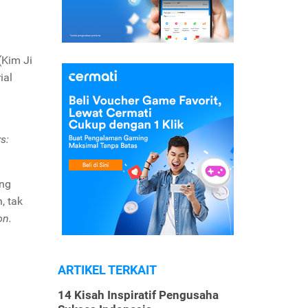
(Kim Ji
ial
s:
ang
, tak
on.
ARTIKEL TERKAIT
14 Kisah Inspiratif Pengusaha