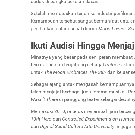
duduk di bangku sekolah dasar.
Setelah memutuskan terjun ke industri perfilma
Kemampuan tersebut sangat bermanfaat untuk me
perlihatkan dalam serial drama
Moon Lovers: Sca
Ikuti Audisi Hingga Menja
Minatnya yang besar pada seni peran membuat 
tercatat pernah tergabung sebagai
trainee
aktor 
untuk
The Moon Embraces The Sun
dan keluar s
Sebagai ajang untuk mengasah kemampuannya ber
telah menjajal berbagai judul drama musikal. P
Wasn’t There
di panggung
teater
sebagai debutny
Memasuki 2010, ia terus menambah jam terban
13
th
Hero
dan
Controlled Experiments on Human
dari
Digital Seoul Culture Arts University
ini juga 