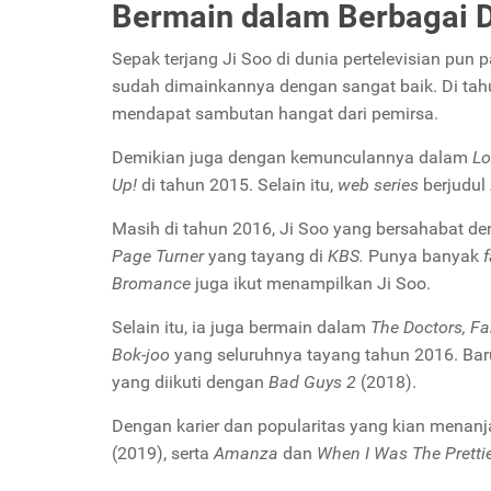
Bermain dalam Berbagai 
Sepak terjang Ji Soo di dunia pertelevisian pun
sudah dimainkannya dengan sangat baik. Di ta
mendapat sambutan hangat dari pemirsa.
Demikian juga dengan kemunculannya dalam
Lo
Up!
di tahun 2015. Selain itu,
web series
berjudul
Masih di tahun 2016, Ji Soo yang bersahabat de
Page Turner
yang tayang di
KBS.
Punya banyak
f
Bromance
juga ikut menampilkan Ji Soo.
Selain itu, ia juga bermain dalam
The Doctors, Fa
Bok-joo
yang seluruhnya tayang tahun 2016. Bar
yang diikuti dengan
Bad Guys 2
(2018).
Dengan karier dan popularitas yang kian menanj
(2019), serta
Amanza
dan
When I Was The Pretti