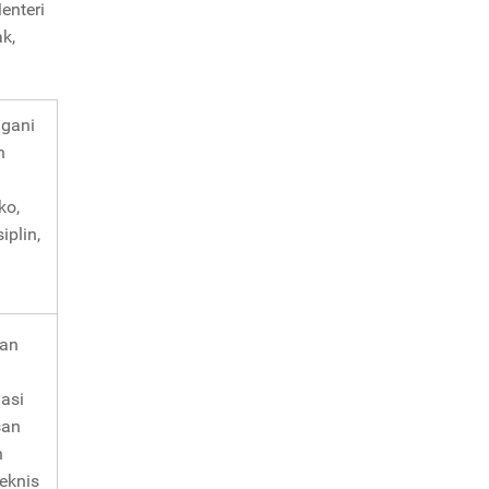
enteri
k,
ngani
h
n
ko,
iplin,
kan
asi
san
n
eknis