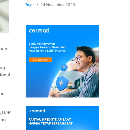
Pajak
•
14 November 2025
ahan
ang
ional
gan
, DJP
ian