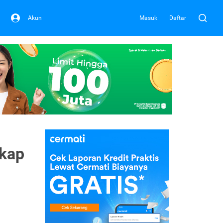
Akun
Masuk
Daftar
gkap