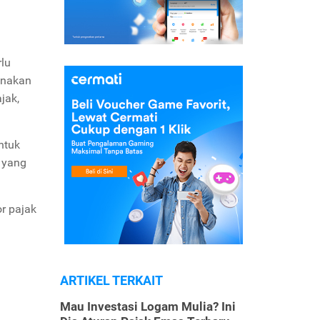
rlu
unakan
jak,
ntuk
 yang
or pajak
ARTIKEL TERKAIT
Mau Investasi Logam Mulia? Ini