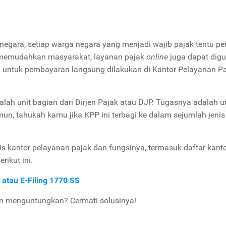
egara, setiap warga negara yang menjadi wajib pajak tentu pe
k memudahkan masyarakat, layanan pajak
online
juga dapat dig
untuk pembayaran langsung dilakukan di Kantor Pelayanan Pa
alah unit bagian dari Dirjen Pajak atau DJP. Tugasnya adalah u
n, tahukah kamu jika KPP ini terbagi ke dalam sejumlah jenis
enis kantor pelayanan pajak dan fungsinya, termasuk daftar kant
rikut ini.
 atau E-Filing 1770 SS
an menguntungkan? Cermati solusinya!