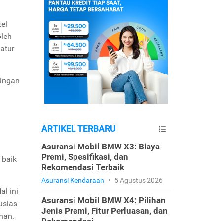
tel
oleh
atur
tingan
ARTIKEL TERBARU
Asuransi Mobil BMW X3: Biaya
Premi, Spesifikasi, dan
 baik
Rekomendasi Terbaik
Asuransi Kendaraan
•
5 Agustus 2026
l ini
Asuransi Mobil BMW X4: Pilihan
usias
Jenis Premi, Fitur Perluasan, dan
unan.