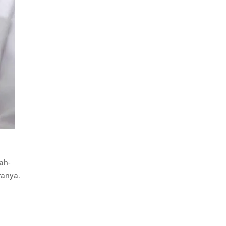
ah-
ranya.