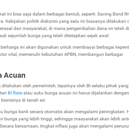
at ini bisa saja dalam berbagai bentuk, seperti: Saving Bond Ri
ya. Kebijakan politik diskonto yang satu ini biasanya dilakukan 
asal dari masyarakat, di mana pengembalian dana ini telah di
asuk sejumlah bunga yang telah ditetapkan sejak awal.
 berharga ini akan digunakan untuk membiayai berbagai kepen
sektor vital, memenuhi kebutuhan APBN, membangun berbagai
a Acuan
g dilakukan oleh pemerintah, tepatnya oleh BI selaku pihak yang
atan
BI Rate
atau suku bunga acuan ini harus dijalankan dengan
isnisnya di tanah air.
ku bunga bank secara otomatis akan mengalami peningkatan. Ha
 bunga yang lebih tinggi, sehingga masyarakat akan lebih ant
ecara bersamaan, tingkat inflasi juga akan mengalami penur