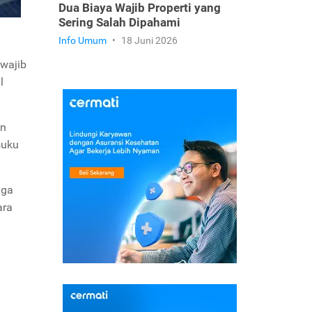
Dua Biaya Wajib Properti yang
Sering Salah Dipahami
Info Umum
•
18 Juni 2026
wajib
l
an
suku
gga
ara