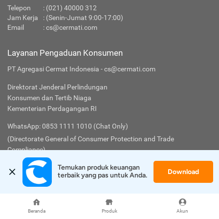
Telepon
:
(021) 40000 312
Jam Kerja
: (Senin-Jumat 9:00-17:00)
Email
:
cs@cermati.com
Layanan Pengaduan Konsumen
PT Agregasi Cermat Indonesia - cs@cermati.com
Direktorat Jenderal Perlindungan
Konsumen dan Tertib Niaga
Kementerian Perdagangan RI
WhatsApp: 0853 1111 1010 (Chat Only)
(Directorate General of Consumer Protection and Trade
Compliance)
Temukan produk keuangan 
Download
terbaik yang pas untuk Anda.
Cermati
Lainnya
Tentang Kami
Syarat & Ketentuan
Beranda
Produk
Akun