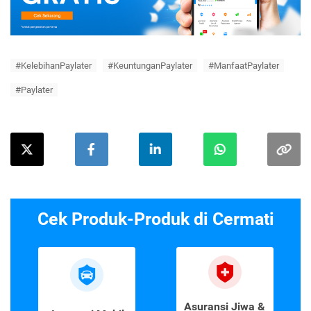
#KelebihanPaylater
#KeuntunganPaylater
#ManfaatPaylater
#Paylater
Cek Produk-Produk di Cermati
Asuransi Jiwa &