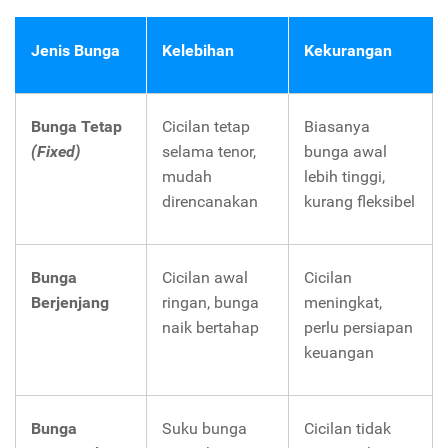
Jenis Bunga
Kelebihan
Kekurangan
Bunga Tetap
Cicilan tetap
Biasanya
(Fixed)
selama tenor,
bunga awal
mudah
lebih tinggi,
direncanakan
kurang fleksibel
Bunga
Cicilan awal
Cicilan
Berjenjang
ringan, bunga
meningkat,
naik bertahap
perlu persiapan
keuangan
Bunga
Suku bunga
Cicilan tidak