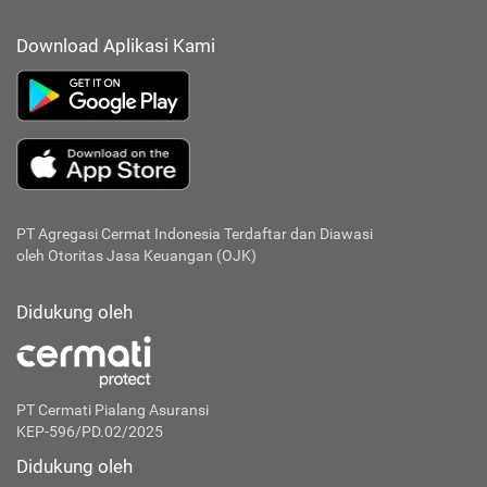
Download Aplikasi Kami
PT Agregasi Cermat Indonesia
Terdaftar dan Diawasi
oleh Otoritas Jasa Keuangan (OJK)
Didukung oleh
PT Cermati Pialang Asuransi
KEP-596/PD.02/2025
Didukung oleh