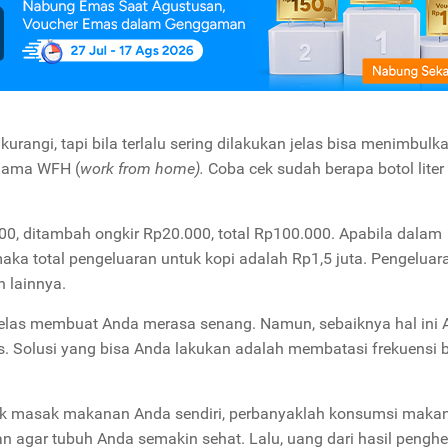
rangi, tapi bila terlalu sering dilakukan jelas bisa menimbulk
elama WFH (
work from home).
Coba cek sudah berapa botol liter
.000, ditambah ongkir Rp20.000, total Rp100.000. Apabila dalam
ka total pengeluaran untuk kopi adalah Rp1,5 juta. Pengeluara
 lainnya.
las membuat Anda merasa senang. Namun, sebaiknya hal ini 
is. Solusi yang bisa Anda lakukan adalah membatasi frekuensi b
uk masak makanan Anda sendiri, perbanyaklah konsumsi maka
n agar tubuh Anda semakin sehat. Lalu, uang dari hasil peng