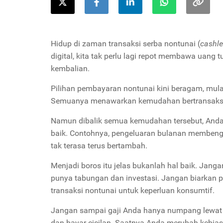
Hidup di zaman transaksi serba nontunai (
cashle
digital, kita tak perlu lagi repot membawa uan
kembalian.
Pilihan pembayaran nontunai kini beragam, mulai d
Semuanya menawarkan kemudahan bertransaksi s
Namun dibalik semua kemudahan tersebut, Anda
baik. Contohnya, pengeluaran bulanan membeng
tak terasa terus bertambah.
Menjadi boros itu jelas bukanlah hal baik. Jang
punya tabungan dan investasi. Jangan biarkan 
transaksi nontunai untuk keperluan konsumtif.
Jangan sampai gaji Anda hanya numpang lewat s
dan bayar cicilan. Saatnya Anda merubah kebia