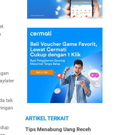
et
h
ngan
aylater
a tak
ringan
ARTIKEL TERKAIT
idup
Tips Menabung Uang Receh
dan