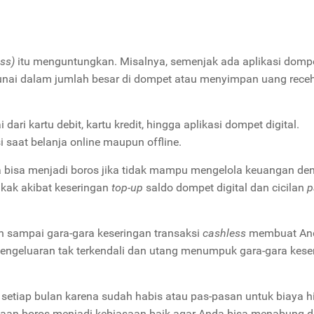
ss)
itu menguntungkan. Misalnya, semenjak ada aplikasi domp
g tunai dalam jumlah besar di dompet atau menyimpan uang rece
ari kartu debit, kartu kredit, hingga aplikasi dompet digital.
aat belanja online maupun offline.
 bisa menjadi boros jika tidak mampu mengelola keuangan de
kak akibat keseringan
top-up
saldo dompet digital dan cicilan
p
an sampai gara-gara keseringan transaksi
cashless
membuat And
pengeluaran tak terkendali dan utang menumpuk gara-gara kese
etiap bulan karena sudah habis atau pas-pasan untuk biaya h
saan boros menjadi kebiasaan baik agar Anda bisa menabung 