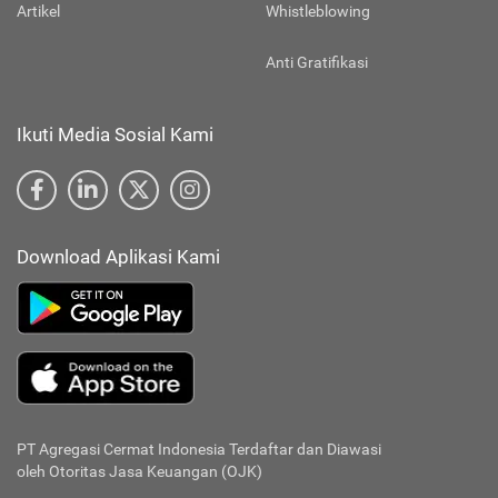
Artikel
Whistleblowing
Anti Gratifikasi
Ikuti Media Sosial Kami
Download Aplikasi Kami
PT Agregasi Cermat Indonesia
Terdaftar dan Diawasi
oleh Otoritas Jasa Keuangan (OJK)