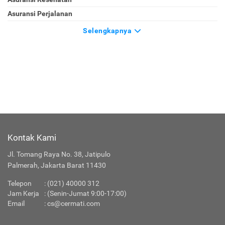
Asuransi Perjalanan
Selengkapnya
Kontak Kami
Jl. Tomang Raya No. 38, Jatipulo
Palmerah, Jakarta Barat 11430
Telepon
:
(021) 40000 312
Jam Kerja
: (Senin-Jumat 9:00-17:00)
Email
:
cs@cermati.com