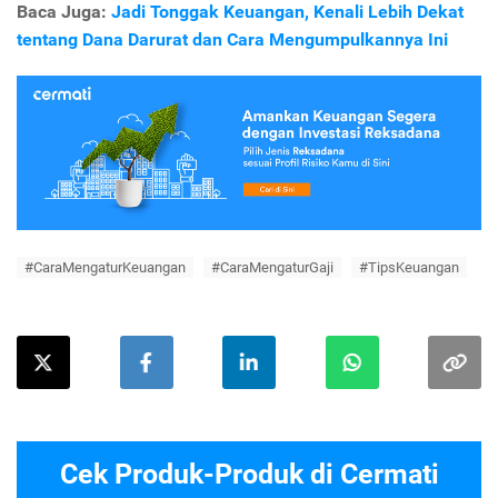
Baca Juga:
Jadi Tonggak Keuangan, Kenali Lebih Dekat
tentang Dana Darurat dan Cara Mengumpulkannya Ini
#CaraMengaturKeuangan
#CaraMengaturGaji
#TipsKeuangan
Cek Produk-Produk di Cermati