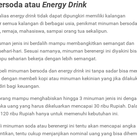
ersoda atau
Energy Drink
lias
energy drink
tidak dapat dipungkiri memiliki kalangan
ir semua kalangan di berbagai usia, penikmat minuman bersod
a, remaja, mahasiswa, sampai orang tua sekalipun.
man jenis ini berdalih mampu membangkitkan semangat dan
sehari-hari. Sesuai namanya, minuman berenergi ini diyakini bis
u seharian bekerja dengan lebih semangat.
beli minuman bersoda dan
energy drink
ini tanpa sadar bisa m
dengan membeli kopi atau minuman kekinian yang jika dilaku
iri bagi keuangan.
eorang mampu menghabiskan hingga 3 minuman jenis ini deng
aka uang yang harus dikeluarkan mencapai 30 ribu Rupiah. Da
 120 ribu Rupiah hanya untuk memenuhi kebutuhan ini.
 minuman soda atau berenergi ini tentu akan mencapai angka 
hentikan, tentu cukup menjanjikan nominal uang yang bisa dihem