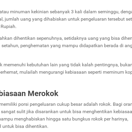
atau minuman kekinian sebanyak 3 kali dalam seminggu, denga
otal, jumlah uang yang dihabiskan untuk pengeluaran tersebut se
u Rupiah.
 bahkan dihentikan sepenuhnya, setidaknya uang yang bisa dihe
m setahun, penghematan yang mampu didapatkan berada di an
uk memenuhi kebutuhan lain yang tidak kalah pentingnya, buka
k berhemat, mulailah mengurangi kebiasaan seperti meminum kop
biasaan Merokok
uh memiliki porsi pengeluaran cukup besar adalah rokok. Bagi or
 sangat sulit jika disarankan untuk bisa menghentikan kebiasa
g mampu menghabiskan hingga satu bungkus rokok per harinya,
 untuk bisa dihentikan.