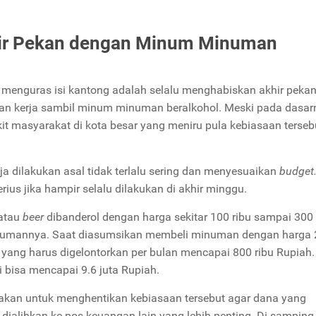
hir Pekan dengan Minum Minuman
p menguras isi kantong adalah selalu menghabiskan akhir peka
n kerja sambil minum minuman beralkohol. Meski pada dasar
kit masyarakat di kota besar yang meniru pula kebiasaan terseb
saja dilakukan asal tidak terlalu sering dan menyesuaikan
budget
rius jika hampir selalu dilakukan di akhir minggu.
atau
beer
dibanderol dengan harga sekitar 100 ribu sampai 300 
umannya. Saat diasumsikan membeli minuman dengan harga 
g yang harus digelontorkan per bulan mencapai 800 ribu Rupiah
i bisa mencapai 9.6 juta Rupiah.
hakan untuk menghentikan kebiasaan tersebut agar dana yang
dialihkan ke pos keuangan lain yang lebih penting. Di samping 