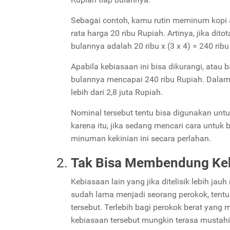
Sebagai contoh, kamu rutin meminum kopi 
rata harga 20 ribu Rupiah. Artinya, jika dit
bulannya adalah 20 ribu x (3 x 4) = 240 rib
Apabila kebiasaan ini bisa dikurangi, atau
bulannya mencapai 240 ribu Rupiah. Dala
lebih dari 2,8 juta Rupiah.
Nominal tersebut tentu bisa digunakan unt
karena itu, jika sedang mencari cara untu
minuman kekinian ini secara perlahan.
Tak Bisa Membendung Ke
Kebiasaan lain yang jika ditelisik lebih ja
sudah lama menjadi seorang perokok, tentu
tersebut. Terlebih bagi perokok berat yan
kebiasaan tersebut mungkin terasa mustahil