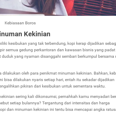
Kebiasaan Boros
inuman Kekinian
liki kesibukan yang tak terbendung, kopi kerap dijadikan sebag
ir semua gedung perkantoran dan kawasan bisnis yang padat 
pat duduk yang nyaman disanggahi sembari berkumpul bersama 
nya dilakukan oleh para penikmat minuman kekinian. Bahkan, ke
bisa dilakukan nyaris setiap hari, entah itu sekadar dijadikan
ngalihkan pikiran dari kesibukan untuk sementara waktu.
kekinian sering kali dikonsumsi, pernahkah kamu menyadari be
ebut setiap bulannya? Tergantung dari intensitas dan harga
pi dan minuman kekinian ini tentu bisa mencapai angka ratus