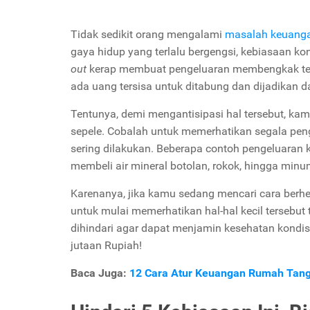
Tidak sedikit orang mengalami
masalah keuang
gaya hidup yang terlalu bergengsi, kebiasaan ko
out
kerap membuat pengeluaran membengkak terla
ada uang tersisa untuk ditabung dan dijadikan d
Tentunya, demi mengantisipasi hal tersebut, kam
sepele. Cobalah untuk memerhatikan segala penge
sering dilakukan. Beberapa contoh pengeluaran
membeli air mineral botolan, rokok, hingga min
Karenanya, jika kamu sedang mencari cara berhe
untuk mulai memerhatikan hal-hal kecil tersebut 
dihindari agar dapat menjamin kesehatan kondis
jutaan Rupiah!
Baca Juga:
12 Cara Atur Keuangan Rumah Tangg