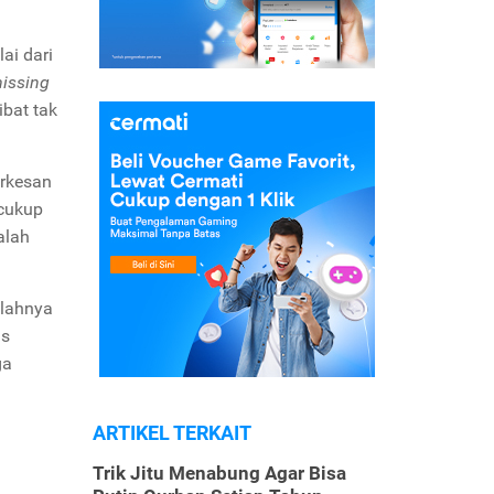
ai dari
missing
bat tak
erkesan
 cukup
alah
alahnya
us
ga
ARTIKEL TERKAIT
Trik Jitu Menabung Agar Bisa