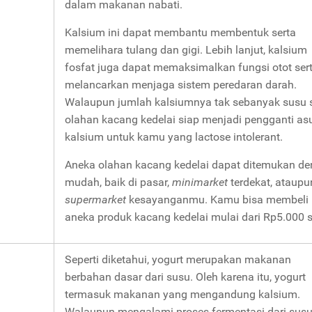
dalam makanan nabati.
Kalsium ini dapat membantu membentuk serta
memelihara tulang dan gigi. Lebih lanjut, kalsium
fosfat juga dapat memaksimalkan fungsi otot ser
melancarkan menjaga sistem peredaran darah.
Walaupun jumlah kalsiumnya tak sebanyak susu s
olahan kacang kedelai siap menjadi pengganti a
kalsium untuk kamu yang lactose intolerant.
Aneka olahan kacang kedelai dapat ditemukan d
mudah, baik di pasar,
minimarket
terdekat, ataupu
supermarket
kesayanganmu. Kamu bisa membeli
aneka produk kacang kedelai mulai dari Rp5.000 s
Seperti diketahui, yogurt merupakan makanan
berbahan dasar dari susu. Oleh karena itu, yogurt
termasuk makanan yang mengandung kalsium.
Walaupun mengalami proses fermentasi dari susu