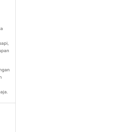
ta
api,
supan
engan
n
aja.
,