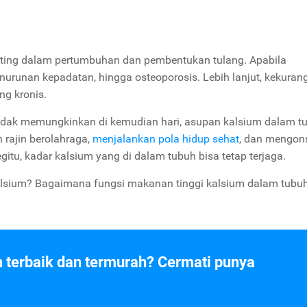
nting dalam pertumbuhan dan pembentukan tulang. Apabila
urunan kepadatan, hingga osteoporosis. Lebih lanjut, kekuran
ng kronis.
 tidak memungkinkan di kemudian hari, asupan kalsium dalam t
n rajin berolahraga,
menjalankan pola hidup sehat
, dan mengon
u, kadar kalsium yang di dalam tubuh bisa tetap terjaga.
lsium? Bagaimana fungsi makanan tinggi kalsium dalam tubu
n terbaik dan termurah? Cermati punya