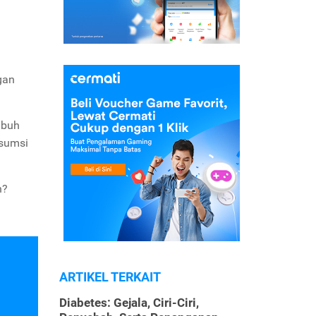
gan
ubuh
sumsi
h?
ARTIKEL TERKAIT
Diabetes: Gejala, Ciri-Ciri,