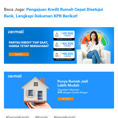
Baca Juga:
Pengajuan Kredit Rumah Cepat Disetujui
Bank, Lengkapi Dokumen KPR Berikut!
#DesainRumah
#Rumah
#HargaRumah