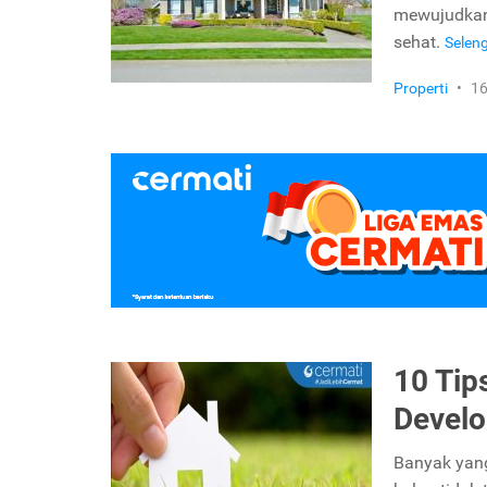
mewujudkann
sehat.
Selen
Properti
•
16
10 Ti
Develo
Banyak yang 