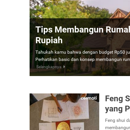
Lebih Baik Beli Rumah
Temukan Jawabannya Di
Jika sampai saat ini kamu masih bingung a
rumah dari nol, sebaiknya simak ulasan berikut
Feng S
yang P
Feng shui d
membangun 