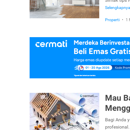
Simak tips r
Selengkapny
Properti
•
1 
Mau Ba
Menggu
Bagi Anda y
profesional