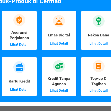
duk-Produk di Cermati
Asuransi
Emas Digital
Reksa Dana
Perjalanan
Lihat Detail
Lihat Detail
Lihat Detail
Kredit Tanpa
Top-up &
Kartu Kredit
Agunan
Tagihan
Lihat Detail
Lihat Detail
Lihat Detail