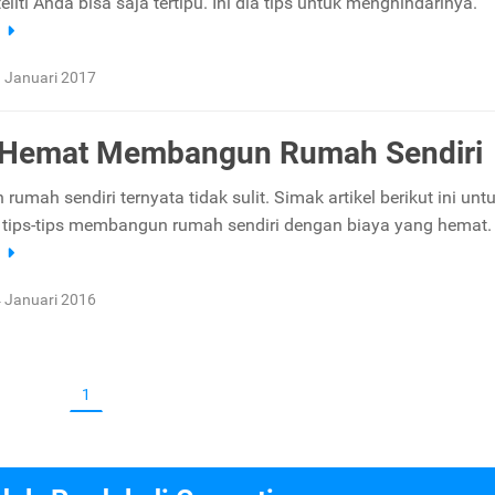
teliti Anda bisa saja tertipu. Ini dia tips untuk menghindarinya.
a
 Januari 2017
s Hemat Membangun Rumah Sendiri
mah sendiri ternyata tidak sulit. Simak artikel berikut ini unt
tips-tips membangun rumah sendiri dengan biaya yang hemat.
a
 Januari 2016
1