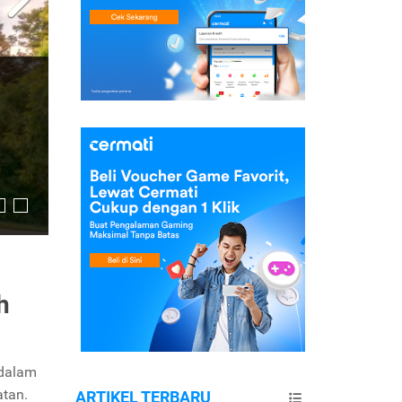
h
 dalam
tan.
ARTIKEL TERBARU