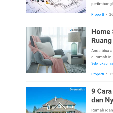
pertimbang
Properti
•
26
Home S
Ruang 
Anda bisa a
di rumah in
Selengkapny
Properti
•
12
9 Cara
dan N
Rumah idama