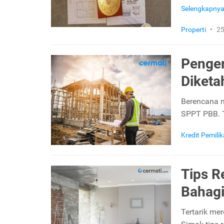
Selengkapny
Properti
•
25
Penger
Diket
Berencana 
SPPT PBB. T
Kredit Pemil
Tips R
Bahagi
Tertarik me