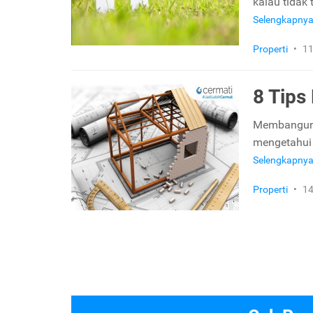
kalau tidak 
Selengkapny
Properti
•
11
8 Tip
Membangun ru
mengetahui 
Selengkapny
Properti
•
14