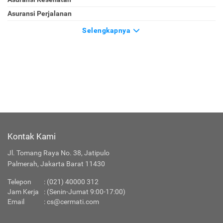
Asuransi Perjalanan
Selengkapnya
Kontak Kami
Jl. Tomang Raya No. 38, Jatipulo
Palmerah, Jakarta Barat 11430
Telepon
:
(021) 40000 312
Jam Kerja
: (Senin-Jumat 9:00-17:00)
Email
:
cs@cermati.com