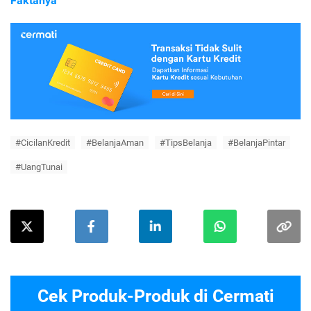
Faktanya
#CicilanKredit
#BelanjaAman
#TipsBelanja
#BelanjaPintar
#UangTunai
Cek Produk-Produk di Cermati