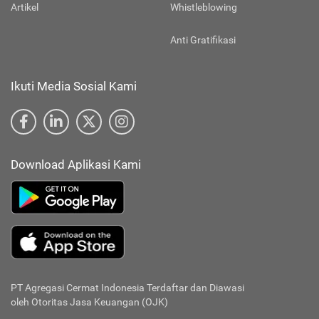
Artikel
Whistleblowing
Anti Gratifikasi
Ikuti Media Sosial Kami
Download Aplikasi Kami
PT Agregasi Cermat Indonesia
Terdaftar dan Diawasi
oleh Otoritas Jasa Keuangan (OJK)