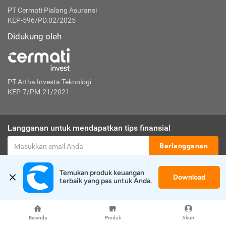
PT Cermati Pialang Asuransi
KEP-596/PD.02/2025
Didukung oleh
PT Artha Investa Teknologi
KEP-7/PM.21/2021
Langganan untuk mendapatkan tips finansial
Berlangganan
Temukan produk keuangan 
Disclaimer:
Download
terbaik yang pas untuk Anda.
Cermati merupakan penyelenggara agregasi jasa keuangan yang terdaftar di
OJK. Oleh karena itu, produk dan/atau layanan jasa keuangan yang
ditawarkan bukan merupakan produk dan/atau layanan jasa keuangan yang
diterbitkan oleh Cermati dan Cermati tidak bertanggung jawab atas tuntutan
Beranda
Produk
Akun
dan risiko terkait produk dan/atau layanan LJK dan/atau pihak yang