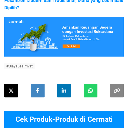
Pesantren Modern dan Tradisional, Mana yang Lebih Baik
Dipilih?
#BiayaLesPrivat
Cek Produk-Produk di Cermati