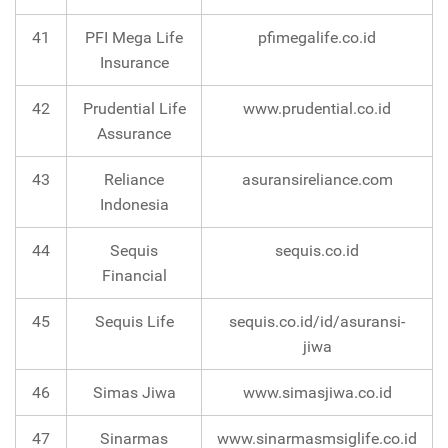
41
PFI Mega Life
pfimegalife.co.id
Insurance
42
Prudential Life
www.prudential.co.id
Assurance
43
Reliance
asuransireliance.com
Indonesia
44
Sequis
sequis.co.id
Financial
45
Sequis Life
sequis.co.id/id/asuransi-
jiwa
46
Simas Jiwa
www.simasjiwa.co.id
47
Sinarmas
www.sinarmasmsiglife.co.id