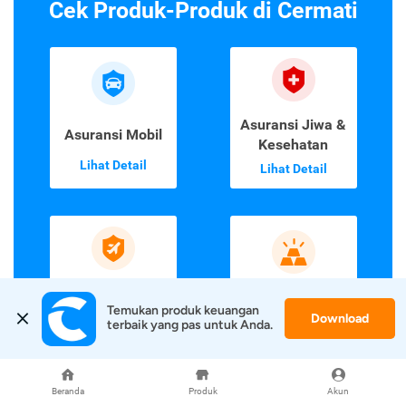
Cek Produk-Produk di Cermati
Asuransi Jiwa &
Asuransi Mobil
Kesehatan
Lihat Detail
Lihat Detail
Asuransi
Emas Digital
Temukan produk keuangan 
Perjalanan
Download
terbaik yang pas untuk Anda.
Lihat Detail
Lihat Detail
Beranda
Produk
Akun