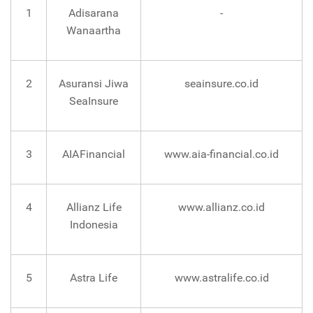
1
Adisarana
-
Wanaartha
2
Asuransi Jiwa
seainsure.co.id
SeaInsure
3
AIA Financial
www.aia-financial.co.id
4
Allianz Life
www.allianz.co.id
Indonesia
5
Astra Life
www.astralife.co.id