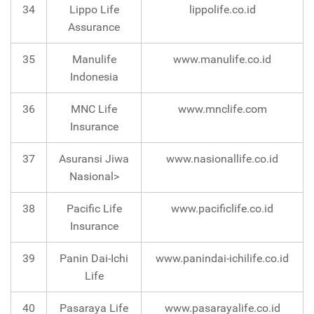
34
Lippo Life
lippolife.co.id
Assurance
35
Manulife
www.manulife.co.id
Indonesia
36
MNC Life
www.mnclife.com
Insurance
37
Asuransi Jiwa
www.nasionallife.co.id
Nasional>
38
Pacific Life
www.pacificlife.co.id
Insurance
39
Panin Dai-Ichi
www.panindai-ichilife.co.id
Life
40
Pasaraya Life
www.pasarayalife.co.id