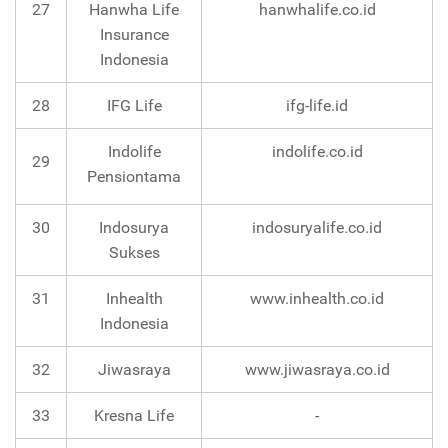
27
Hanwha Life
hanwhalife.co.id
Insurance
Indonesia
28
IFG Life
ifg-life.id
Indolife
indolife.co.id
29
Pensiontama
30
Indosurya
indosuryalife.co.id
Sukses
31
Inhealth
www.inhealth.co.id
Indonesia
32
Jiwasraya
www.jiwasraya.co.id
33
Kresna Life
-