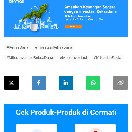
#ReksaDana
#InvestasiReksaDana
#MitosInvestasiReksaDana
#MitosInvestasi
#MitosdanFakta
Cek Produk-Produk di Cermati