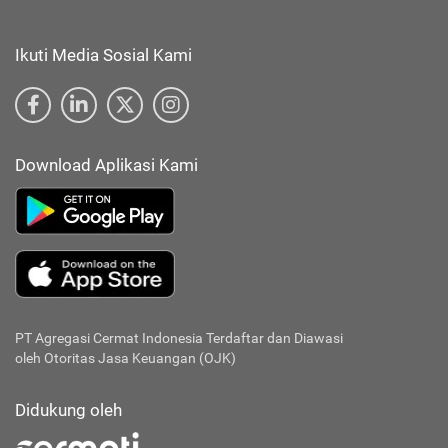
Ikuti Media Sosial Kami
Download Aplikasi Kami
PT Agregasi Cermat Indonesia
Terdaftar dan Diawasi
oleh Otoritas Jasa Keuangan (OJK)
Didukung oleh