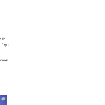
kesh
S (Rp1
ayaan