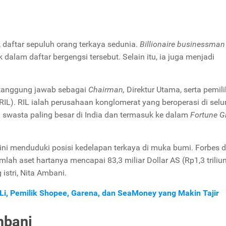
daftar sepuluh orang terkaya sedunia.
Billionaire businessman
alam daftar bergengsi tersebut. Selain itu, ia juga menjadi
ertanggung jawab sebagai
Chairman,
Direktur Utama, serta pemili
RIL).
RIL ialah perusahaan konglomerat yang beroperasi di selu
 swasta paling besar di India dan termasuk ke dalam
Fortune G
ini menduduki posisi kedelapan terkaya di muka bumi. Forbes 
ah aset hartanya mencapai 83,3 miliar Dollar AS (Rp1,3 triliun)
stri, Nita Ambani.
t Li, Pemilik Shopee, Garena, dan SeaMoney yang Makin Tajir
bani