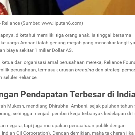
 Reliance (Sumber: www.liputan6.com)
nya, diketahui memiliki tiga orang anak. Ia tinggal bersama
 keluarga Ambani ialah gedung megah yang mencakar langit y
 biaya sekitar 1 miliar Dollar AS.
i ketua dari organisasi amal perusahaan mereka, Reliance Foun
 milik perusahaan, termasuk urusan
branding
dan strategi pema
 seluler Reliance.
gan Pendapatan Terbesar di Indi
h ayah Mukesh, mendiang Dhirubhai Ambani, sejak puluhan tahun 
ang, sehingga menjadi pemberi kerja terbanyak kedelapan di I
an negara, tapi juga merupakan perusahaan publik dengan
 Indian Oil Corporation)
.
Dengan demikian, maka tak heran jika