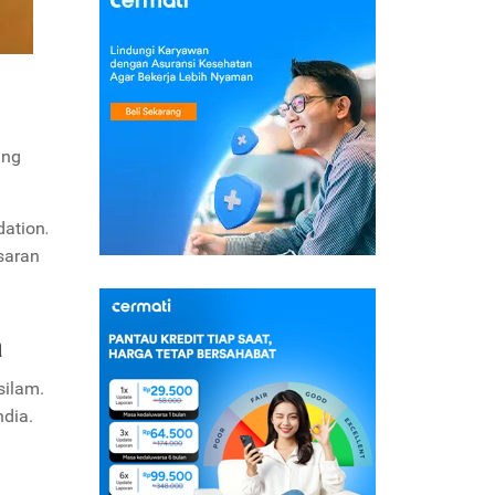
ang
dation
.
saran
a
silam.
ndia.