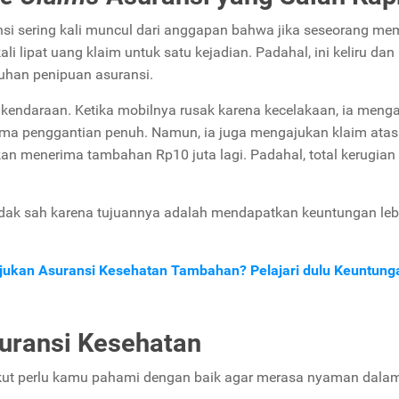
si sering kali muncul dari anggapan bahwa jika seseorang mem
i lipat uang klaim untuk satu kejadian. Padahal, ini keliru dan
uhan penipuan asuransi.
i kendaraan. Ketika mobilnya rusak karena kecelakaan, ia meng
rima penggantian penuh. Namun, ia juga mengajukan klaim atas
an menerima tambahan Rp10 juta lagi. Padahal, total kerugian
idak sah karena tujuannya adalah mendapatkan keuntungan lebi
 Ajukan Asuransi Kesehatan Tambahan? Pelajari dulu Keuntun
uransi Kesehatan
erikut perlu kamu pahami dengan baik agar merasa nyaman dala