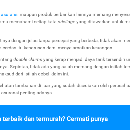
 asuransi
maupun produk perbankan lainnya memang menyen
 kamu memahami setiap kata
privilage
yang ditawarkan untuk me
tinya dengan jelas tanpa persepsi yang berbeda, tidak akan m
n cerdas itu keharusan demi menyelamatkan keuangan.
entang
double claims
yang kerap menjadi daya tarik tersendiri u
nya. Sepintas, tidak ada yang salah memang dengan istilah ter
ksud dari istilah dobel klaim ini.
esehatan tambahan di luar yang sudah disediakan oleh perusaha
asuransi penting adanya.
n terbaik dan termurah? Cermati punya