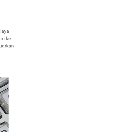
n
biaya
im ke
luarkan