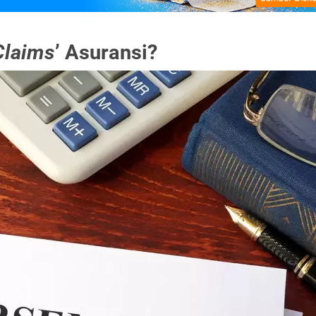
Claims
’ Asuransi?