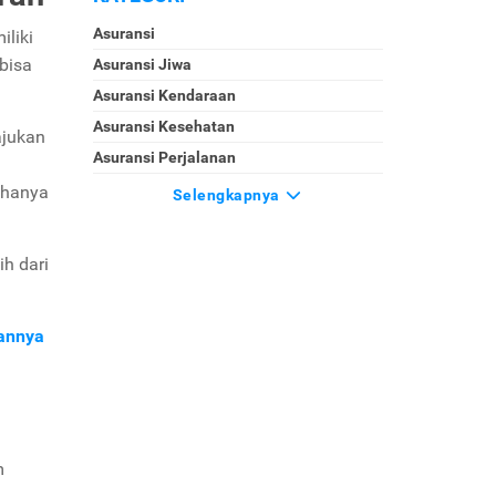
Asuransi
iliki
 bisa
Asuransi Jiwa
Asuransi Kendaraan
Asuransi Kesehatan
ajukan
Asuransi Perjalanan
 hanya
Selengkapnya
h dari
gannya
m