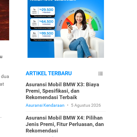
au
ARTIKEL TERBARU
i dua
at
Asuransi Mobil BMW X3: Biaya
Premi, Spesifikasi, dan
Rekomendasi Terbaik
Asuransi Kendaraan
•
5 Agustus 2026
.
Asuransi Mobil BMW X4: Pilihan
Jenis Premi, Fitur Perluasan, dan
Rekomendasi