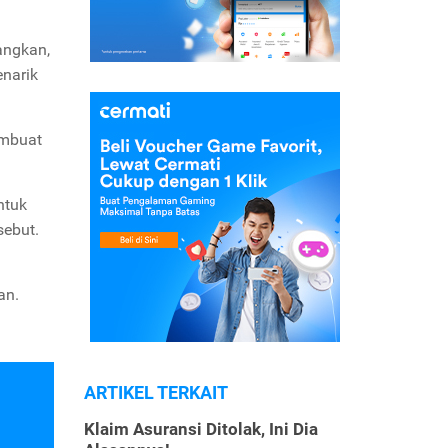
angkan,
narik
embuat
ntuk
sebut.
an.
ARTIKEL TERKAIT
Klaim Asuransi Ditolak, Ini Dia