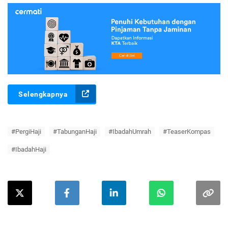
Selengkapnya
#PergiHaji
#TabunganHaji
#IbadahUmrah
#TeaserKompas
#IbadahHaji