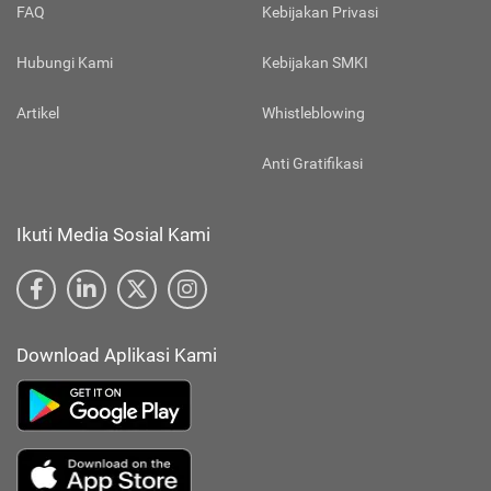
FAQ
Kebijakan Privasi
Hubungi Kami
Kebijakan SMKI
Artikel
Whistleblowing
Anti Gratifikasi
Ikuti Media Sosial Kami
Download Aplikasi Kami