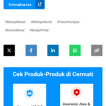
Selengkapnya
#BelanjaMurah
#BelanjaHemat
#TeaserKompas
#DiskonBesar
#BelajarPintar
Cek Produk-Produk di Cermati
Asuransi Jiwa &