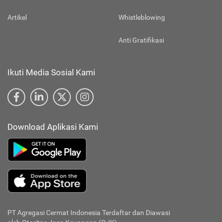
Hubungi Kami
Kebijakan SMKI
Artikel
Whistleblowing
Anti Gratifikasi
Ikuti Media Sosial Kami
Download Aplikasi Kami
PT Agregasi Cermat Indonesia
Terdaftar dan Diawasi