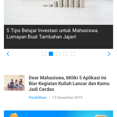
Mahasiswa Perlu Lakukan 5 Tips Belajar
Cerdas Ini Biar Bisa Menguasai Materi
Pelajaran
Previous
Ne
Dear Mahasiswa, Miliki 5 Aplikasi ini
Biar Kegiatan Kuliah Lancar dan Kamu
Jadi Cerdas