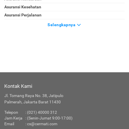
KATEGORI
Asuransi
Asuransi Jiwa
Asuransi Kendaraan
Asuransi Kesehatan
Asuransi Perjalanan
Selengkapnya
Kontak Kami
Jl. Tomang Raya No. 38, Jatipulo
Palmerah, Jakarta Barat 11430
Telepon
: (021) 40000 312
Jam Kerja
: (Senin-Jumat 9:00-17:00)
Email
:
cs@cermati.com