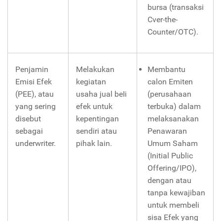
bursa (transaksi
Cver-the-
Counter/OTC).
Penjamin
Melakukan
Membantu
Emisi Efek
kegiatan
calon Emiten
(PEE), atau
usaha jual beIi
(perusahaan
yang sering
efek untuk
terbuka) dalam
disebut
kepentingan
melaksanakan
sebagai
sendiri atau
Penawaran
underwriter.
pihak lain.
Umum Saham
(Initial Public
Offering/IPO),
dengan atau
tanpa kewajiban
untuk membeli
sisa Efek yang