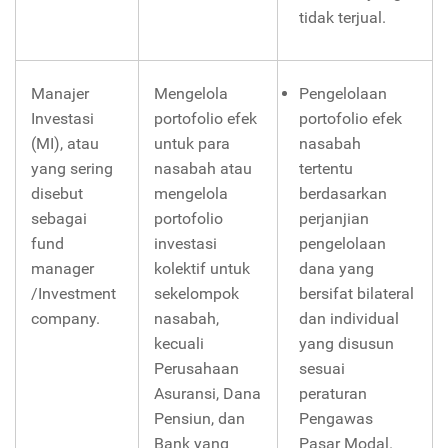
tidak terjual.
Manajer
Mengelola
Pengelolaan
Investasi
portofolio efek
portofolio efek
(MI), atau
untuk para
nasabah
yang sering
nasabah atau
tertentu
disebut
mengelola
berdasarkan
sebagai
portofolio
perjanjian
fund
investasi
pengelolaan
manager
kolektif untuk
dana yang
/Investment
sekelompok
bersifat bilateral
company.
nasabah,
dan individual
kecuali
yang disusun
Perusahaan
sesuai
Asuransi, Dana
peraturan
Pensiun, dan
Pengawas
Bank yang
Pasar Modal.