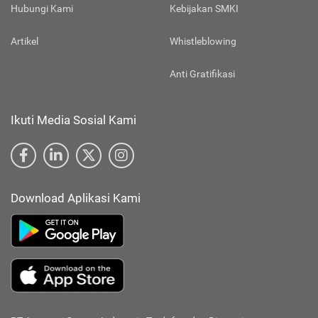
Hubungi Kami
Kebijakan SMKI
Artikel
Whistleblowing
Anti Gratifikasi
Ikuti Media Sosial Kami
Download Aplikasi Kami