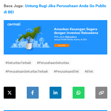
Baca Juga:
Untung Rugi Jika Perusahaan Anda Go Public
di BEI
#SekuritasTerbaik
#PerusahaanSekuritas
#PerusahaanSekuritasTerbaik
#PerusahaanEfek
#Efek