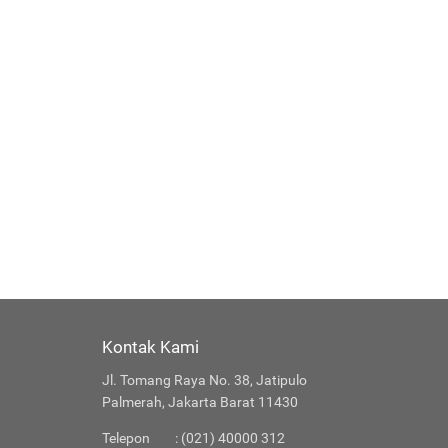
Kontak Kami
Jl. Tomang Raya No. 38, Jatipulo
Palmerah, Jakarta Barat 11430
Telepon
: (021) 40000 312