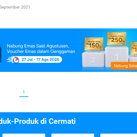
 September 2021
1
duk-Produk di Cermati