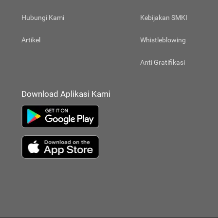
Hubungi Kami
Kebijakan SMKI
Artikel
Whistleblowing
Anti Gratifikasi
Download Aplikasi Kami