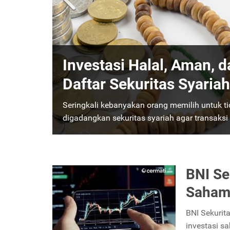
Profil Reliance Sekurita
Investasi Halal, Aman, 
Terbuka dan Terjamin 
Daftar Sekuritas Syaria
Investor
Seringkali kebanyakan orang memilih untuk ti
Reliance Sekuritas merupakan sekuritas yang 
digadangkan sekuritas syariah agar transaksi
perlu adanya pengetahuan mendalam tentang 
BNI Sek
Saham
BNI Sekurit
investasi s