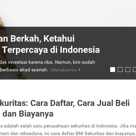
s, Perusahaan Sekuritas
dan Berkah, Ketahui
Keamanannya bagi
h Terpercaya di Indonesia
dak investasi karena riba. Namun, kini sudah
dapat diintip saat bermain saham. Untuk itu,
 berbasis akad syariah.
Reliance Sekuritas.
Selengkapnya
Selengkapnya
uritas: Cara Daftar, Cara Jual Beli
 dan Biayanya
as adalah salah satu perusahaan sekuritas di Indonesia. Jika m
aham dan reksadana, ini cara daftar BNI Sekuritas dan biayanya.