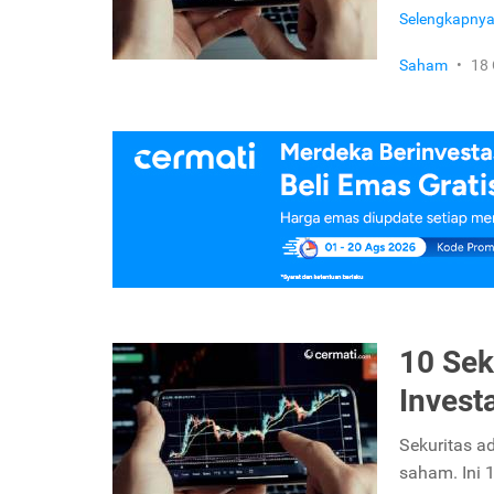
Selengkapny
Saham
•
18 
10 Sek
Invest
Sekuritas a
saham. Ini 