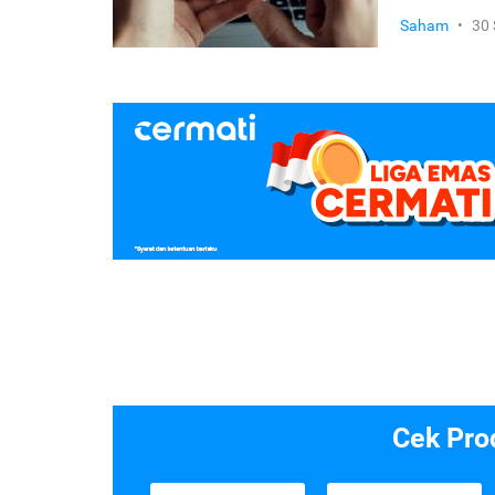
Saham
•
30
Cek Pro