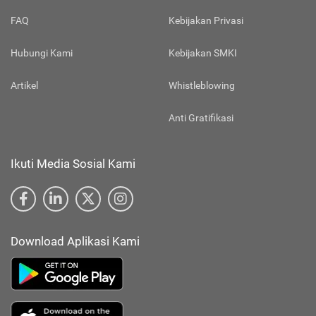
FAQ
Kebijakan Privasi
Hubungi Kami
Kebijakan SMKI
Artikel
Whistleblowing
Anti Gratifikasi
Ikuti Media Sosial Kami
Download Aplikasi Kami