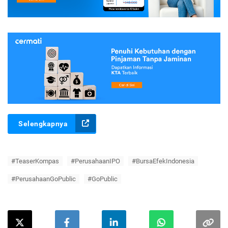
Selengkapnya
#TeaserKompas
#PerusahaanIPO
#BursaEfekIndonesia
#PerusahaanGoPublic
#GoPublic