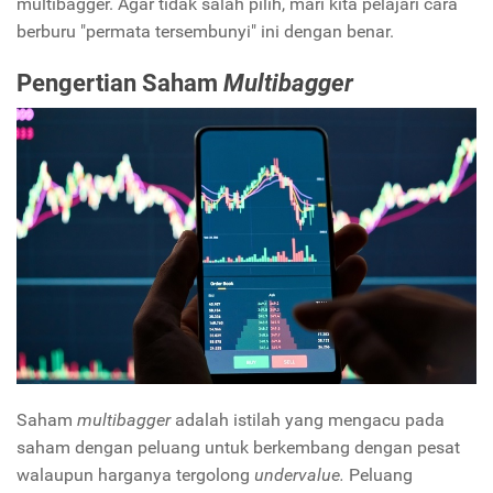
multibagger. Agar tidak salah pilih, mari kita pelajari cara
berburu "permata tersembunyi" ini dengan benar.
Pengertian Saham
Multibagger
Saham
multibagger
adalah istilah yang mengacu pada
saham dengan peluang untuk berkembang dengan pesat
walaupun harganya tergolong
undervalue.
Peluang