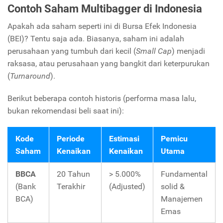
Contoh Saham Multibagger di Indonesia
Apakah ada saham seperti ini di Bursa Efek Indonesia
(BEI)? Tentu saja ada. Biasanya, saham ini adalah
perusahaan yang tumbuh dari kecil (
Small Cap
) menjadi
raksasa, atau perusahaan yang bangkit dari keterpurukan
(
Turnaround
).
Berikut beberapa contoh historis (performa masa lalu,
bukan rekomendasi beli saat ini):
Kode
Periode
Estimasi
Pemicu
Saham
Kenaikan
Kenaikan
Utama
BBCA
20 Tahun
> 5.000%
Fundamental
(Bank
Terakhir
(Adjusted)
solid &
BCA)
Manajemen
Emas