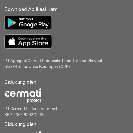
Download Aplikasi Kami
PT Agregasi Cermat Indonesia
Terdaftar dan Diawasi
oleh Otoritas Jasa Keuangan (OJK)
Didukung oleh
PT Cermati Pialang Asuransi
KEP-596/PD.02/2025
Didukung oleh