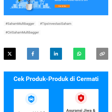
#SahamMultibagger
#TipsInvestasiSaham
#CiriSahamMultibagger
Cek Produk-Produk di Cermati
Asuransi Jiwa &