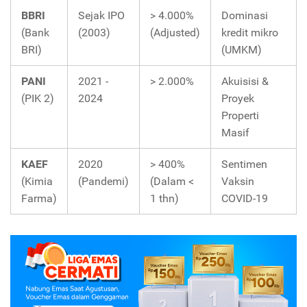
BBRI
Sejak IPO
> 4.000%
Dominasi
(Bank
(2003)
(Adjusted)
kredit mikro
BRI)
(UMKM)
PANI
2021 -
> 2.000%
Akuisisi &
(PIK 2)
2024
Proyek
Properti
Masif
KAEF
2020
> 400%
Sentimen
(Kimia
(Pandemi)
(Dalam <
Vaksin
Farma)
1 thn)
COVID-19