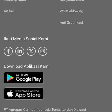
Artikel
Whistleblowing
Anti Gratifikasi
Ikuti Media Sosial Kami
Download Aplikasi Kami
PT Agregasi Cermat Indonesia
Terdaftar dan Diawasi